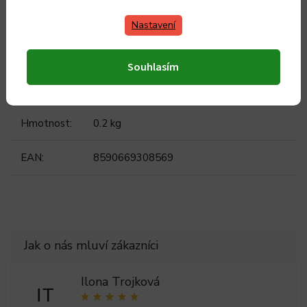
Doplňkové parametry
Nastavení
Kategorie
:
Příprava kávy
Souhlasím
Záruka
:
2 roky
Hmotnost
:
0.2 kg
EAN
:
8590669308569
Ilona Trojková
IT