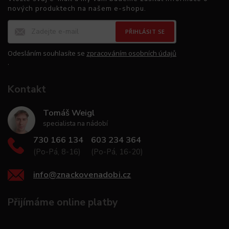
nových produktech na našem e-shopu.
PŘIHLÁSIT SE
Odesláním souhlasíte se
zpracováním osobních údajů
.
Kontakt
Tomáš Weigl
specialista na nádobí
730 166 134
603 234 364
(Po-Pá, 8-16)
(Po-Pá, 16-20)
info
@
znackovenadobi.cz
Přijímáme online platby