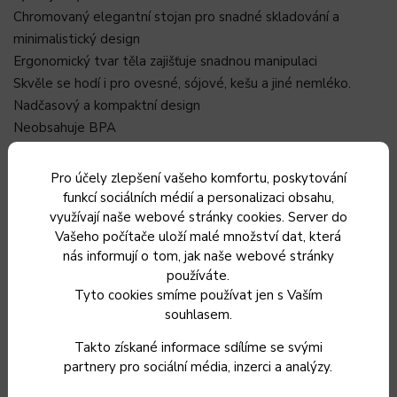
Chromovaný elegantní stojan pro snadné skladování a
minimalistický design
Ergonomický tvar těla zajišťuje snadnou manipulaci
Skvěle se hodí i pro ovesné, sójové, kešu a jiné nemléko.
Nadčasový a kompaktní design
Neobsahuje BPA
Snadné zapínání a vypínání
Snadno se čistí
Pro účely zlepšení vašeho komfortu, poskytování
Napájení: 2x AA baterie (není součástí balení)
funkcí sociálních médií a personalizaci obsahu,
využívají naše webové stránky cookies. Server do
Vašeho počítače uloží malé množství dat, která
nás informují o tom, jak naše webové stránky
MANUÁL KE STAŽENÍ
používáte.
Tyto cookies smíme používat jen s Vaším
SMF 1010BK
souhlasem.
Takto získané informace sdílíme se svými
partnery pro sociální média, inzerci a analýzy.