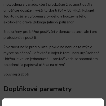
molybdenu a vanadu, která prodlužuje životnost ostří a
umožňuje dosažení vyšší tvrdosti (54 – 56 HRc). Rukojeť
těchto nožů je vyrobena z tvrdého a houževnatého
exotického dřeva Bubinga (africký palisandr).
Jsou určeny pro běžné používání v domácnostech, ale i pro
profesionální použití.
Životnost nože prodloužíte, pokud ho nebudete mýt v
myčce na nádobí – dřevěná rukojeť k tomu není uzpůsobená.
Údržba je velice jednoduchá - postačí voda se saponátem,
opláchnutí a papírová utěrka na otření.
Související zboží
Doplňkové parametry