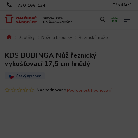
730 166 134
Přihlášení
Doplňky
Nože a brousky
Řeznické nože
/
/
/
/
KDS BUBINGA Nůž řeznický
vykošťovací 17,5 cm hnědý
Český výrobek
Neohodnoceno
Podrobnosti hodnocení