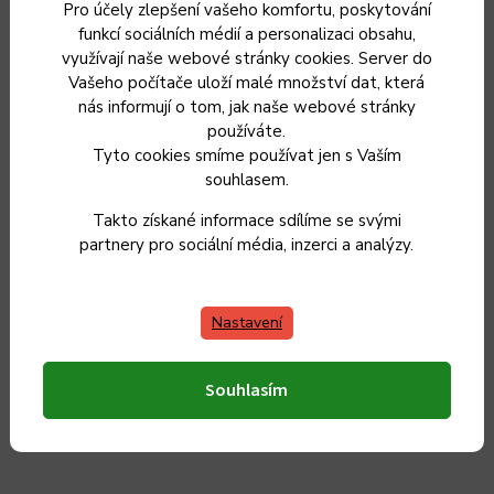
Kategorie
:
Řeznické nože
Pro účely zlepšení vašeho komfortu, poskytování
funkcí sociálních médií a personalizaci obsahu,
Záruka
:
2 roky
využívají naše webové stránky cookies. Server do
Vašeho počítače uloží malé množství dat, která
nás informují o tom, jak naše webové stránky
Hmotnost
:
0.133 kg
používáte.
Tyto cookies smíme používat jen s Vaším
EAN
:
8594861257908
souhlasem.
Takto získané informace sdílíme se svými
Délka čepele
:
18 cm
partnery pro sociální média, inzerci a analýzy.
Celková délka nože
:
31 cm
Nastavení
Materiál rukojeti
:
dřevo
Položka byla vyprodána…
Souhlasím