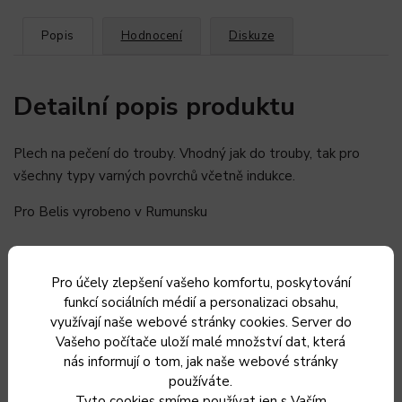
Popis
Hodnocení
Diskuze
Detailní popis produktu
Plech na pečení do trouby. Vhodný jak do trouby, tak pro
všechny typy varných povrchů včetně indukce.
Pro Belis vyrobeno v Rumunsku
Doplňkové parametry
Pro účely zlepšení vašeho komfortu, poskytování
funkcí sociálních médií a personalizaci obsahu,
využívají naše webové stránky cookies. Server do
Kategorie
:
Plechy na pečení
Vašeho počítače uloží malé množství dat, která
nás informují o tom, jak naše webové stránky
Záruka
:
2 roky
používáte.
Tyto cookies smíme používat jen s Vaším