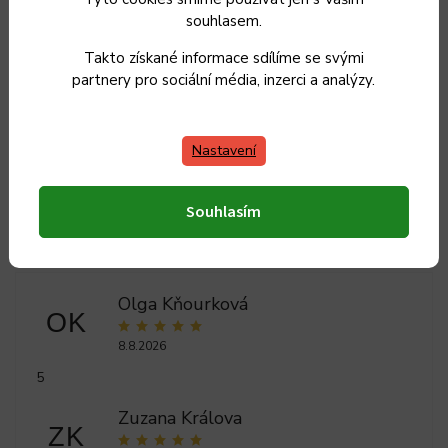
souhlasem.
Hmotnost
:
0.4 kg
Takto získané informace sdílíme se svými
EAN
:
8590191165432
partnery pro sociální média, inzerci a analýzy.
Položka byla vyprodána…
Nastavení
Souhlasím
Olga Kňourková
OK
8.8.2026
5
Zuzana Králova
ZK