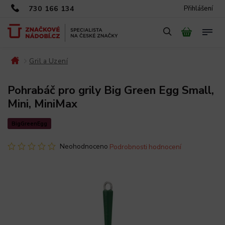
730 166 134
Přihlášení
Gril a Uzení
/
/
Pohrabáč pro grily Big Green Egg Small,
Mini, MiniMax
BigGreenEgg
Neohodnoceno
Podrobnosti hodnocení