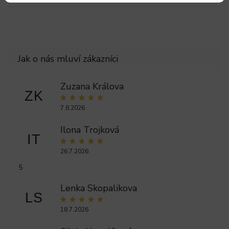
Zuzana Králova
ZK
7.8.2026
Ilona Trojková
IT
26.7.2026
5
Lenka Skopalikova
LS
18.7.2026