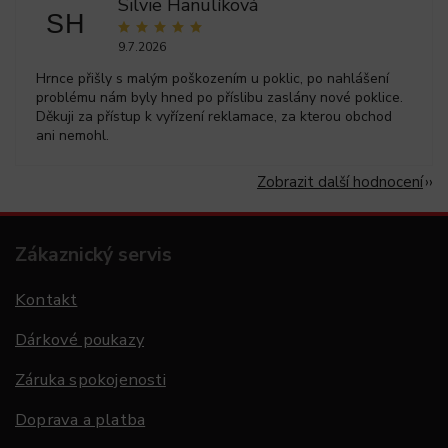
Silvie Hanulíková
SH
9.7.2026
Hrnce přišly s malým poškozením u poklic, po nahlášení
problému nám byly hned po příslibu zaslány nové poklice.
Děkuji za přístup k vyřízení reklamace, za kterou obchod
ani nemohl.
Zobrazit další hodnocení
Zákaznický servis
Kontakt
Dárkové poukazy
Záruka spokojenosti
Doprava a platba