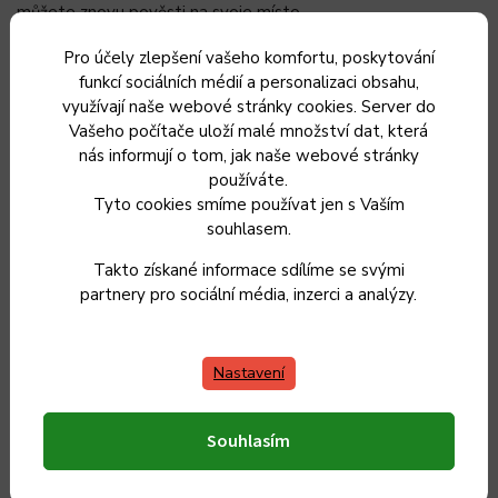
můžete znovu pověsti na svoje místo.
Pohrabáč (Ash Tool) má vlastně dvojí funkci:
jednoduše
Pro účely zlepšení vašeho komfortu, poskytování
funkcí sociálních médií a personalizaci obsahu,
pomocí něj odstraníte z Big Green Egg popel
, ale zároveň
využívají naše webové stránky cookies. Server do
ho můžete použít i na
rovnoměrné rozdělení dřeveného
Vašeho počítače uloží malé množství dat, která
uhlí
před tím než EGG zapálíte. Tento praktický nástroj se
nás informují o tom, jak naše webové stránky
velmi dobře doplňuje s lopatkou na popel Ash Removal Pan.
používáte.
Tyto cookies smíme používat jen s Vaším
Doplňkové parametry
souhlasem.
Takto získané informace sdílíme se svými
partnery pro sociální média, inzerci a analýzy.
Kategorie
:
Uzení a Grilování
Záruka
:
2 roky
Nastavení
Hmotnost
:
0.3 kg
Souhlasím
EAN
:
665719119513