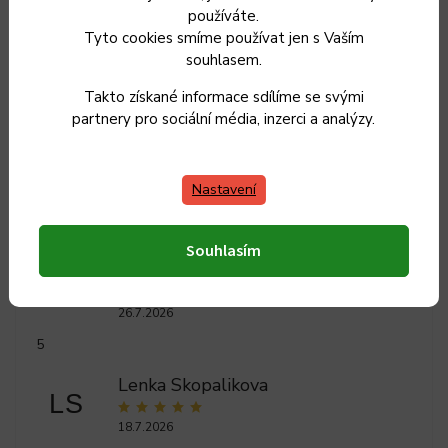
používáte.
Tyto cookies smíme používat jen s Vaším
Hmotnost
:
0.4 kg
souhlasem.
EAN
:
8595157164
Takto získané informace sdílíme se svými
partnery pro sociální média, inzerci a analýzy.
Nastavení
Souhlasím
Ilona Trojková
IT
26.7.2026
5
Lenka Skopalikova
LS
18.7.2026