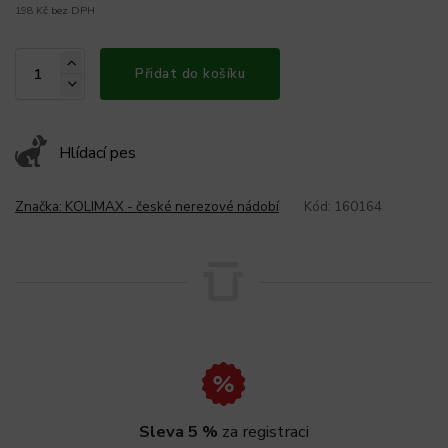
198 Kč bez DPH
Přidat do košíku
Hlídací pes
Značka:
KOLIMAX - české nerezové nádobí
Kód:
160164
Sleva 5 %
za registraci