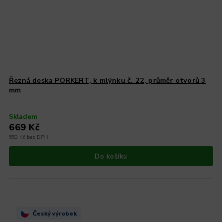
Řezná deska PORKERT, k mlýnku č. 22, průměr otvorů 3
mm
Skladem
669 Kč
553 Kč bez DPH
Do košíku
Český výrobek