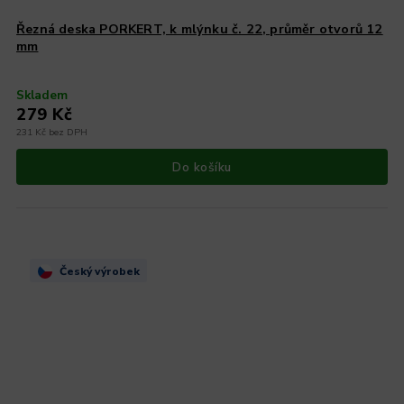
Řezná deska PORKERT, k mlýnku č. 22, průměr otvorů 12
mm
Skladem
279 Kč
231 Kč bez DPH
Do košíku
Český výrobek