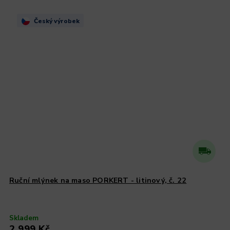
Český výrobek
Ruční mlýnek na maso PORKERT - litinový, č. 22
Skladem
2 999 Kč