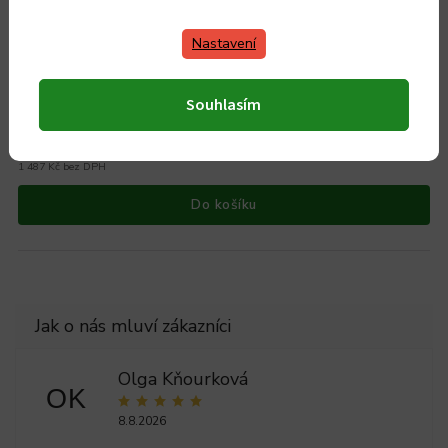
Nastavení
Ruční mlýnek na maso PORKERT - litinový, č. 8
Souhlasím
Skladem
1 799 Kč
1 487 Kč bez DPH
Do košíku
Olga Kňourková
OK
8.8.2026