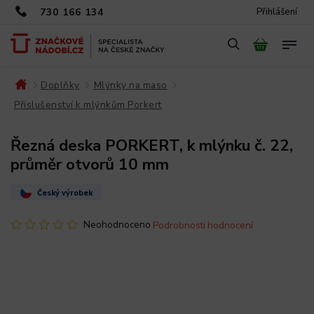
730 166 134
Přihlášení
Doplňky
Mlýnky na maso
/
/
/
Příslušenství k mlýnkům Porkert
/
Řezná deska PORKERT, k mlýnku č. 22,
průměr otvorů 10 mm
Český výrobek
Neohodnoceno
Podrobnosti hodnocení