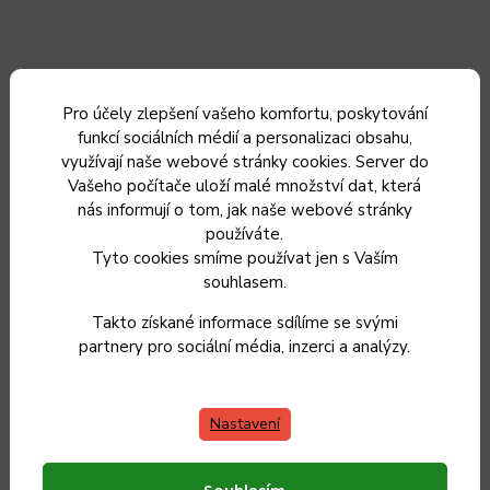
Doplňkové parametry
Pro účely zlepšení vašeho komfortu, poskytování
funkcí sociálních médií a personalizaci obsahu,
využívají naše webové stránky cookies. Server do
Kategorie
:
ETA
Vašeho počítače uloží malé množství dat, která
nás informují o tom, jak naše webové stránky
používáte.
EAN
:
8590393336036
Tyto cookies smíme používat jen s Vaším
souhlasem.
Typ příslušenství
:
ostatní
Takto získané informace sdílíme se svými
partnery pro sociální média, inzerci a analýzy.
Nastavení