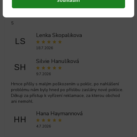
Ilona Trojková
Souhlasím
IT
26.7.2026
5
Lenka Skopalikova
LS
18.7.2026
Silvie Hanulíková
SH
9.7.2026
Hrnce přišly s malým poškozením u poklic, po nahlášení
problému nám byly hned po příslibu zaslány nové poklice.
Děkuji za přístup k vyřízení reklamace, za kterou obchod
ani nemohl.
Hana Haymannová
HH
4.7.2026