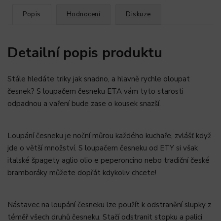
Popis
Hodnocení
Diskuze
Detailní popis produktu
Stále hledáte triky jak snadno, a hlavně rychle oloupat
česnek? S loupačem česneku ETA vám tyto starosti
odpadnou a vaření bude zase o kousek snazší.
Loupání česneku je noční můrou každého kuchaře, zvlášť když
jde o větší množství. S loupačem česneku od ETY si však
italské špagety aglio olio e peperoncino nebo tradiční české
bramboráky můžete dopřát kdykoliv chcete!
Nástavec na loupání česneku lze použít k odstranění slupky z
téměř všech druhů česneku. Stačí odstranit stopku a palici