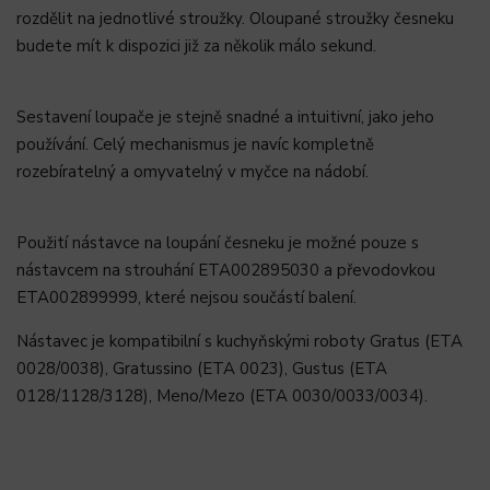
rozdělit na jednotlivé stroužky. Oloupané stroužky česneku
budete mít k dispozici již za několik málo sekund.
Sestavení loupače je stejně snadné a intuitivní, jako jeho
používání. Celý mechanismus je navíc kompletně
rozebíratelný a omyvatelný v myčce na nádobí.
Použití nástavce na loupání česneku je možné pouze s
nástavcem na strouhání ETA002895030 a převodovkou
ETA002899999, které nejsou součástí balení.
Nástavec je kompatibilní s kuchyňskými roboty Gratus (ETA
0028/0038), Gratussino (ETA 0023), Gustus (ETA
0128/1128/3128), Meno/Mezo (ETA 0030/0033/0034).