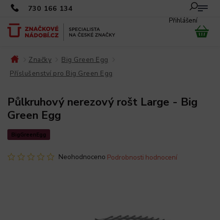
730 166 134
Přihlášení
Značky
Big Green Egg
/
/
/
Příslušenství pro Big Green Egg
/
Půlkruhový nerezový rošt Large - Big
Green Egg
BigGreenEgg
Neohodnoceno
Podrobnosti hodnocení