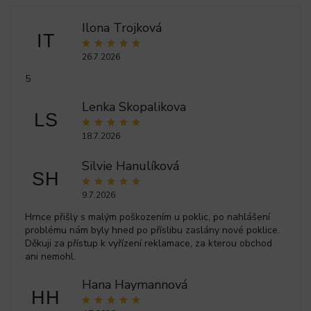
Ilona Trojková
IT
26.7.2026
5
Lenka Skopalikova
LS
18.7.2026
Silvie Hanulíková
SH
9.7.2026
Hrnce přišly s malým poškozením u poklic, po nahlášení
problému nám byly hned po příslibu zaslány nové poklice.
Děkuji za přístup k vyřízení reklamace, za kterou obchod
ani nemohl.
Hana Haymannová
HH