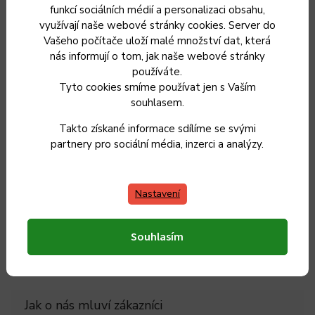
funkcí sociálních médií a personalizaci obsahu,
Hmotnost 1 kg
využívají naše webové stránky cookies. Server do
Vašeho počítače uloží malé množství dat, která
Doplňkové parametry
nás informují o tom, jak naše webové stránky
používáte.
Tyto cookies smíme používat jen s Vaším
souhlasem.
Kategorie
:
Příslušenství pro Big Green Egg
Takto získané informace sdílíme se svými
partnery pro sociální média, inzerci a analýzy.
Záruka
:
2 roky
Hmotnost
:
1 kg
Nastavení
EAN
:
665719120731
Souhlasím