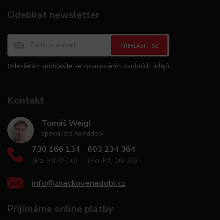
Odebírat newsletter
PŘIHLÁSIT SE
Odesláním souhlasíte se
zpracováním osobních údajů
.
Kontakt
Tomáš Weigl
specialista na nádobí
730 166 134
603 234 364
(Po-Pá, 8-16)
(Po-Pá, 16-20)
info
@
znackovenadobi.cz
Přijímáme online platby