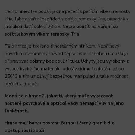
Tento hrnec lze použít jak na pečení s pečícím víkem remosky
Tria, tak na vaření například s poklicí remosky Tria, případně s
jakoukoli další poklicí 28 cm.
Nelze použít na vaření se
softtlakovým víkem remosky Tria.
Tělo hrnce je tvořeno silnostěnným hliníkem. Nepřilnavý
povrch a rovnoměrný rozvod tepla celou nádobou umožňuje
připravovat pokrmy bez použití tuku. Úchyty jsou vyrobeny z
vysoce kvalitního materiálu, odolávajícímu teplotám až do
250°C a tím umožňují bezpečnou manipulaci a také možnost
pečení v troubě.
Jedná se o hrnec 2. jakosti, který může vykazovat
některé povrchové a optické vady nemající vliv na jeho
funkčnost.
Hrnce mají barvu povrchu černou i černý granit dle
dostupnosti zboží