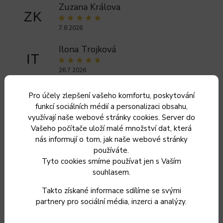
Zuzana Králova
ZK
7.8.2026
Ilona Trojková
IT
26.7.2026
5
Pro účely zlepšení vašeho komfortu, poskytování
Lenka Skopalikova
funkcí sociálních médií a personalizaci obsahu,
LS
využívají naše webové stránky cookies. Server do
18.7.2026
Vašeho počítače uloží malé množství dat, která
nás informují o tom, jak naše webové stránky
používáte.
Zobrazit další hodnocení
Tyto cookies smíme používat jen s Vaším
souhlasem.
Související produkty
Takto získané informace sdílíme se svými
partnery pro sociální média, inzerci a analýzy.