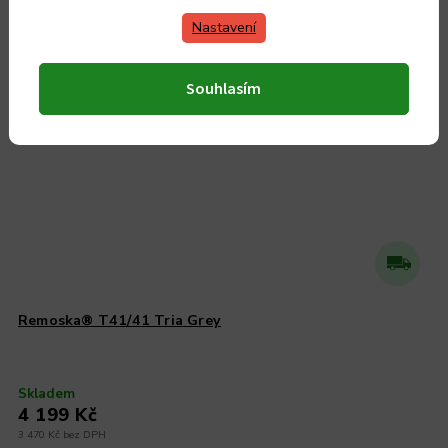
Český výrobek
Nastavení
Souhlasím
Remoska® T41/41 Tria Grey
Skladem
4 199 Kč
3 470 Kč bez DPH