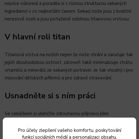
nejvíce výkonná a poradila si s různou strukturou sekaných
ingrediencí v co nejkratším časem. Sekací nože jsou z kvalitní
nerezové oceli a jsou potažené odolnou titanovou vrstvou.
V hlavní roli titan
Titanová vrstva na nožích nejen že nože chrání a zaručuje tak
jejich dlouhodobou ostrost, zároveň také minimalizuje ztrátu
vitamínů a minerálů ze sekaných potravin. Je tak vhodný i pro
mixování dětských příkrmů a pro zdravé stravování.
Usnadněte si s ním práci
Se sekáčkem si ulehčíte zdlouhavou přípravu jídel.
Bleskurychle vám suroviny nakrájí, naseká i rozmělní. Už
nebudete muset vše zdlouhavě krájet na drobné kousky.
Pro účely zlepšení vašeho komfortu, poskytování
Hravě vám nakrájí najemno tvrdý sýr na špagety a poradí si i
funkcí sociálních médií a personalizaci obsahu,