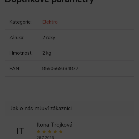
Kategorie
:
Elektro
Záruka
:
2 roky
Hmotnost
:
2 kg
EAN
:
8590669384877
Ilona Trojková
IT
26.7.2026