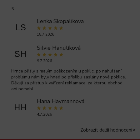
5
Lenka Skopalikova
LS
18.7.2026
Silvie Hanulíková
SH
9.7.2026
Hrnce přišly s malým poškozením u poklic, po nahlášení
problému nám byly hned po příslibu zaslány nové poklice.
Děkuji za přístup k vyřízení reklamace, za kterou obchod
ani nemohl.
Hana Haymannová
HH
4.7.2026
Zobrazit další hodnocení