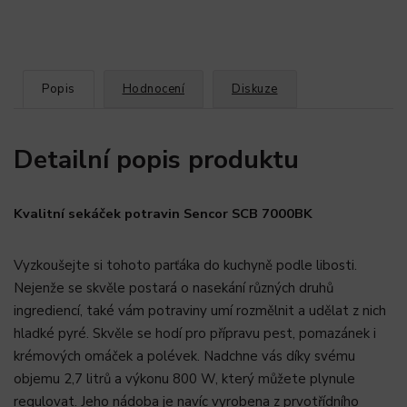
Popis
Hodnocení
Diskuze
Detailní popis produktu
Kvalitní sekáček potravin Sencor SCB 7000BK
Vyzkoušejte si tohoto parťáka do kuchyně podle libosti.
Nejenže se skvěle postará o nasekání různých druhů
ingrediencí, také vám potraviny umí rozmělnit a udělat z nich
hladké pyré. Skvěle se hodí pro přípravu pest, pomazánek i
krémových omáček a polévek. Nadchne vás díky svému
objemu 2,7 litrů a výkonu 800 W, který můžete plynule
regulovat. Jeho nádoba je navíc vyrobena z prvotřídního