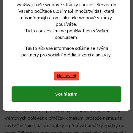
využívají naše webové stránky cookies. Server do
s tvrdými surovinami jako jsou semínka a ořechy.
Vašeho počítače uloží malé množství dat, která
nás informují o tom, jak naše webové stránky
Snadné ovládání
používáte.
Tyto cookies smíme používat jen s Vaším
souhlasem.
Potraviny stačí nakrájet nahrubo a vložit do nádobky. Na
ovládání si pak pohodlně nastavíte potřebnou rychlost až do
Takto získané informace sdílíme se svými
výkonu 800 W podle požadovaného zpracování surovin. Jeho
partnery pro sociální média, inzerci a analýzy.
ohromná výhoda tkví právě v možnosti plynulého nastavení
rychlosti otáček nožové jednotky.
Nastavení
Skleněná nádoba
Souhlasím
Součástí je skleněná nádoba ze stabilního skla, ve které
můžete mixovat i teplé suroviny. Hodí se tak na doladění
krémových polévek a omáček k masům, protože nemusíte
zbytečně špinit další nádobky a přelévat omáčky zpátky do
hrnce. Během jednoho procesu sekání a mělnění zvládne až 1