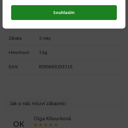
Doplňkové parametry
Souhlasím
Kategorie
:
Toastovače a sendvičovače
Záruka
:
2 roky
Hmotnost
:
2 kg
EAN
:
8590669293315
Olga Kňourková
OK