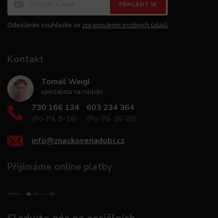
PŘIHLÁSIT SE
Odesláním souhlasíte se
zpracováním osobních údajů
.
Kontakt
Tomáš Weigl
specialista na nádobí
730 166 134
603 234 364
(Po-Pá, 8-16)
(Po-Pá, 16-20)
info
@
znackovenadobi.cz
Přijímáme online platby