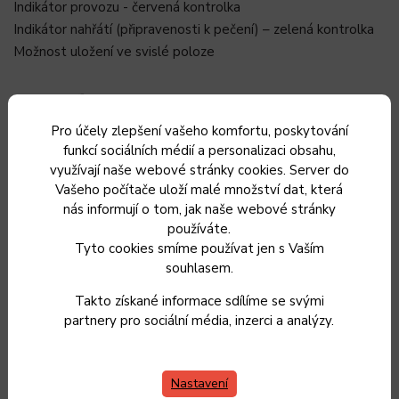
Indikátor provozu - červená kontrolka
Indikátor nahřátí (připravenosti k pečení) – zelená kontrolka
Možnost uložení ve svislé poloze
Specifikace
Pro účely zlepšení vašeho komfortu, poskytování
funkcí sociálních médií a personalizaci obsahu,
Bezpečnostní tepelná pojistka
využívají naše webové stránky cookies. Server do
Délka napájecího kabelu 85 cm
Vašeho počítače uloží malé množství dat, která
Jmenovitý výkon 700 W
nás informují o tom, jak naše webové stránky
Automatická regulace teploty
používáte.
Tyto cookies smíme používat jen s Vaším
MANUÁL KE STAŽENÍ
souhlasem.
Takto získané informace sdílíme se svými
SSM 9410SS
partnery pro sociální média, inzerci a analýzy.
Nastavení