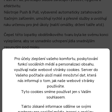
efektivitu.
Nástroje Push & Pull, vybavené automaticky zatahovacím
tlačným zařízením, umožňují rychlé a přesné služby a uvolňují
ruku určenou pro jiné úkoly (nalití omáčky, držení talíře atd.).
Čepel této lopatky obdélníkového tvaru byla ke svému konci
vylepšena, aby se usnadnilo uchopení jídla snadnějším
zasunutím pod misku.
Prohnutí čepele umožňuje pohodlnější servis a uvolňuje
Pro účely zlepšení vašeho komfortu, poskytování
rukojeť talíře nebo pracovní desky.
funkcí sociálních médií a personalizaci obsahu,
využívají naše webové stránky cookies. Server do
Vašeho počítače uloží malé množství dat, která
nás informují o tom, jak naše webové stránky
používáte.
Tyto cookies smíme používat jen s Vaším
souhlasem.
Takto získané informace sdílíme se svými
partnery pro sociální média, inzerci a analýzy.