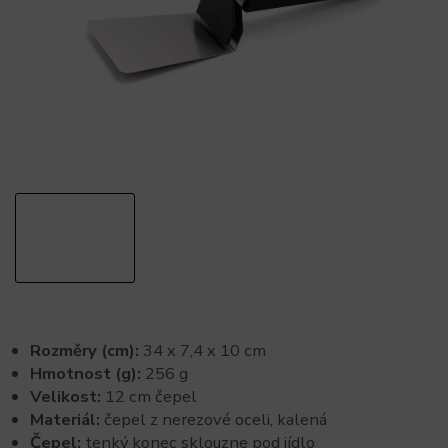
Rozměry (cm):
34 x 7,4 x 10 cm
Hmotnost (g):
256 g
Velikost:
12 cm čepel
Materiál:
čepel z nerezové oceli, kalená
Čepel:
tenký konec sklouzne pod jídlo