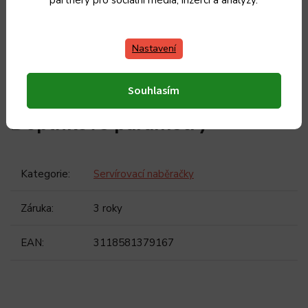
Nastavení
Souhlasím
Doplňkové parametry
Kategorie
:
Servírovací naběračky
Záruka
:
3 roky
EAN
:
3118581379167