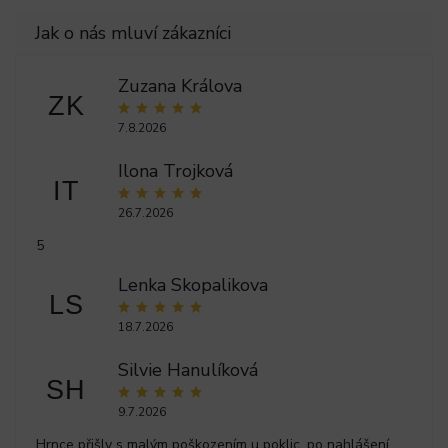
Zuzana Králova
ZK
7.8.2026
Ilona Trojková
IT
26.7.2026
5
Lenka Skopalikova
LS
18.7.2026
Silvie Hanulíková
SH
9.7.2026
Hrnce přišly s malým poškozením u poklic, po nahlášení