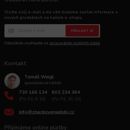
Vložte svůj e-mail a my vám budeme zasílat informace o
nových produktech na našem e-shopu.
PŘIHLÁSIT SE
Odesláním souhlasíte se
zpracováním osobních údajů
.
Kontakt
Tomáš Weigl
specialista na nádobí
730 166 134
603 234 364
(Po-Pá, 8-16)
(Po-Pá, 16-20)
info
@
znackovenadobi.cz
Přijímáme online platby