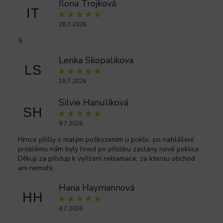
Ilona Trojková
IT
26.7.2026
5
Lenka Skopalikova
LS
18.7.2026
Silvie Hanulíková
SH
9.7.2026
Hrnce přišly s malým poškozením u poklic, po nahlášení
problému nám byly hned po příslibu zaslány nové poklice.
Děkuji za přístup k vyřízení reklamace, za kterou obchod
ani nemohl.
Hana Haymannová
HH
4.7.2026