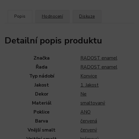
Popis
Hodnocení
Diskuze
Detailní popis produktu
Značka
RADOST enamel
Řada
RADOST enamel
Typ nádobí
Konvice
Jakost
1. Jakost
Dekor
Ne
Materiál
smaltovaný
Poklice
ANO
Barva
červená
Vnější smalt
červený
Vnitřní smalt
krémový