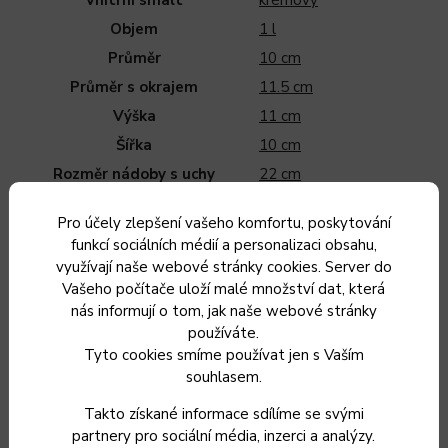
Objem
1 l
Průměr
10 cm
Průměr s okrajem
11.5 cm
Výška
11 cm
Šířka
10 cm
Rozměr nádoby s uchy
22 cm
Hmotnost
0.5 kg
Pro účely zlepšení vašeho komfortu, poskytování
Plyn
ANO
funkcí sociálních médií a personalizaci obsahu,
Indukční
ANO
využívají naše webové stránky cookies. Server do
Vašeho počítače uloží malé množství dat, která
El. sporák
ANO
nás informují o tom, jak naše webové stránky
Sklokeramika
ANO
používáte.
Vhodné do trouby
ANO
Tyto cookies smíme používat jen s Vaším
souhlasem.
Mytí v myčce
ANO
Mikrovlnka
NE
Takto získané informace sdílíme se svými
Země původu
Ukrajina
partnery pro sociální média, inzerci a analýzy.