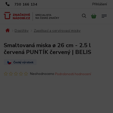
730 166 134
Přihlášení
Doplňky
Zapékací a servírovací misky
/
/
/
Smaltovaná miska ø 26 cm - 2.5 l
červená PUNTÍK červený | BELIS
Český výrobek
Neohodnoceno
Podrobnosti hodnocení