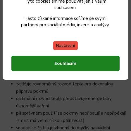
Tyto cookies smíme používat jen s Vaším
V naší nabídce si můžete vybrat z několika velikostí, objemů,
souhlasem.
tvarů a barev. Za zmínku stojí také široká škála barev, z které
Takto získané informace sdílíme se svými
si jistě každá hospodyňka vybere podle svého gusta. Víme,
partnery pro sociální média, inzerci a analýzy.
že jen praktičnost často nestačí…
Nastavení
Proč vybrat smaltované doplňky?
ideální řešení pro sklokeramický, indukční, elektrický i
Souhlasím
litinový sporák, včetně plynové i elektrické trouby
zaručuje 100 % zdravotně nezávadné vaření
zajišťuje rovnoměrný rozvod tepla pro dokonalou
přípravu pokrmů
optimální rozvod tepla představuje energeticky
úspornější vaření
při správném použití se pokrmy nepřipalují a nepřipékají
(smalt má velmi nízkou přilnavost)
snadno se čistí a je vhodný do myčky na nádobí