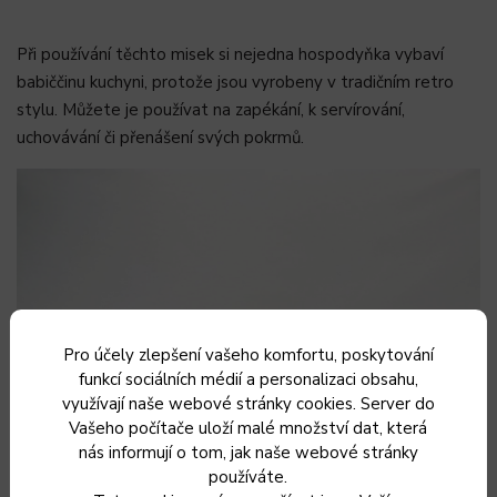
Při používání těchto misek si nejedna hospodyňka vybaví
babiččinu kuchyni, protože jsou vyrobeny v tradičním retro
stylu. Můžete je používat na zapékání, k servírování,
uchovávání či přenášení svých pokrmů.
Pro účely zlepšení vašeho komfortu, poskytování
funkcí sociálních médií a personalizaci obsahu,
využívají naše webové stránky cookies. Server do
Vašeho počítače uloží malé množství dat, která
nás informují o tom, jak naše webové stránky
používáte.