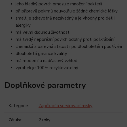
jeho hladký povrch omezuje množení bakterií
při přípravě pokrmů neuvolňuje žádné chemické látky
smalt je zdravotně nezávadný a je vhodný pro děti i
alergiky
má velmi dlouhou životnost
má tvrdý neporézní povrch odolný proti poškrábání
chemická a barevná stálost i po dlouholetém používání
dlouholetá garance kvality
má moderní a nadčasový vzhled
výrobek je 100% recyklovatelný
Doplňkové parametry
Kategorie
:
Zapékací a servírovací misky
Záruka
:
2 roky