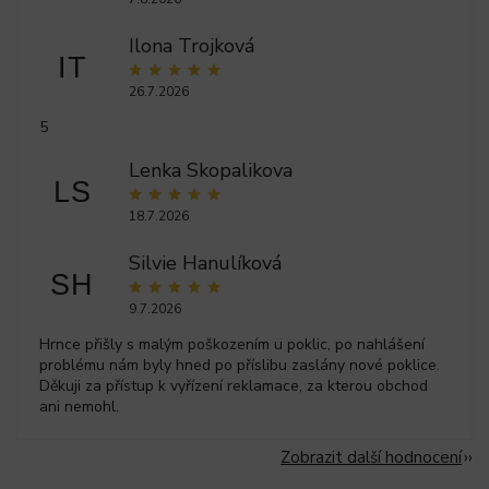
Ilona Trojková
IT
26.7.2026
5
Lenka Skopalikova
LS
18.7.2026
Silvie Hanulíková
SH
9.7.2026
Hrnce přišly s malým poškozením u poklic, po nahlášení
problému nám byly hned po příslibu zaslány nové poklice.
Děkuji za přístup k vyřízení reklamace, za kterou obchod
ani nemohl.
Zobrazit další hodnocení