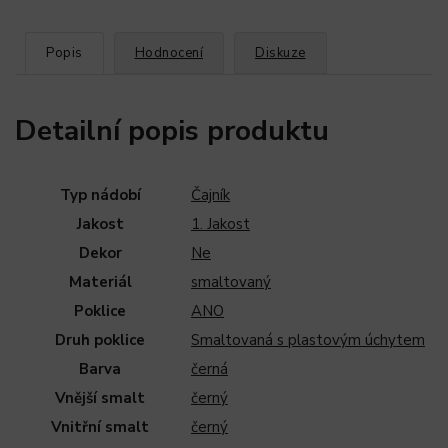
Popis
Hodnocení
Diskuze
Detailní popis produktu
Typ nádobí
Čajník
Jakost
1. Jakost
Dekor
Ne
Materiál
smaltovaný
Poklice
ANO
Druh poklice
Smaltovaná s plastovým úchytem
Barva
černá
Vnější smalt
černý
Vnitřní smalt
černý