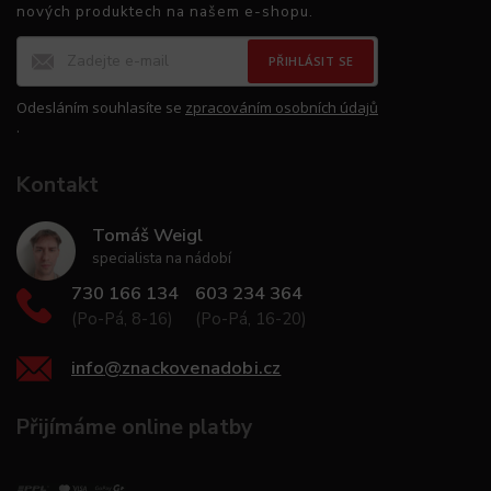
nových produktech na našem e-shopu.
PŘIHLÁSIT SE
Odesláním souhlasíte se
zpracováním osobních údajů
.
Kontakt
Tomáš Weigl
specialista na nádobí
730 166 134
603 234 364
(Po-Pá, 8-16)
(Po-Pá, 16-20)
info
@
znackovenadobi.cz
Přijímáme online platby