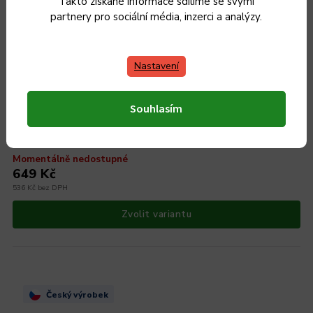
Takto získané informace sdílíme se svými
partnery pro sociální média, inzerci a analýzy.
Nastavení
Souhlasím
Smaltovaný hrnec Belis/Sfinx Premium, 16 cm, 1,5 l
Momentálně nedostupné
649 Kč
536 Kč bez DPH
Zvolit variantu
Český výrobek