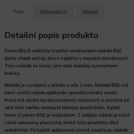
Popis
Hodnocení (2)
Diskuze
Detailní popis produktu
Firma BELIS vzkřísila tradiční smaltované nádobí BSE
(belis stabil extra), které najdete v nejedné domácnosti.
Toto nádobí se stalo i pro naše babičky synonymem
kvality.
Nádobí je vyrobeno z plechu o síle 2 mm. Nádobí BSE má
navíc uvnitř nádob aplikován speciální modrý smalt,
který má skvělé kyselinovzdorné vlastnosti a zůstává po
celá léta takřka netknutý běžným používáním. Každý
hrnec či pánev BSE je originálem. Z vnějšku nádob je totiž
ručně nanesena plasticita, která tyto produkty dělá
unikátními. Po každé aplikované vrstvě smaltu je nádobí