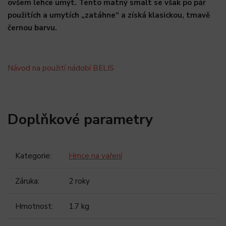
ovšem lehce umýt. Tento matný smalt se však po pár
použitích a umytích „zatáhne“ a získá klasickou, tmavě
černou barvu.
Návod na použití nádobí BELIS
Doplňkové parametry
Kategorie
:
Hrnce na vaření
Záruka
:
2 roky
Hmotnost
:
1.7 kg