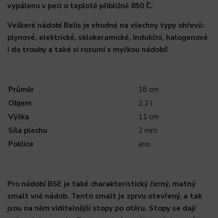
vypáleno v peci o teplotě přibližně 850 ۫C.
Veškeré nádobí Belis je vhodné na všechny typy ohřevů:
plynové, elektrické, sklokeramické, indukční, halogenové
i do trouby a také si rozumí s myčkou nádobí!
Průměr
18 cm
Objem
2,2 l
Výška
11 cm
Síla plechu
2 mm
Poklice
ano
Pro nádobí BSE je také charakteristický černý, matný
smalt vně nádob. Tento smalt je zprvu otevřený, a tak
jsou na něm viditelnější stopy po otěru. Stopy se dají