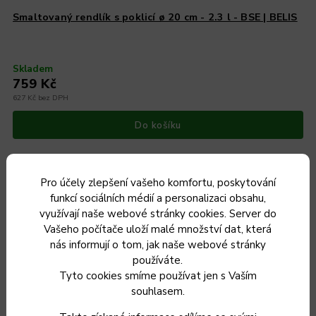
Smaltovaný rendlík s poklicí ø 20 cm - 2.3 l - BSE | BELIS
Skladem
759 Kč
627 Kč bez DPH
Do košíku
Pro účely zlepšení vašeho komfortu, poskytování
funkcí sociálních médií a personalizaci obsahu,
Český výrobek
využívají naše webové stránky cookies. Server do
Vašeho počítače uloží malé množství dat, která
nás informují o tom, jak naše webové stránky
používáte.
Tyto cookies smíme používat jen s Vaším
souhlasem.