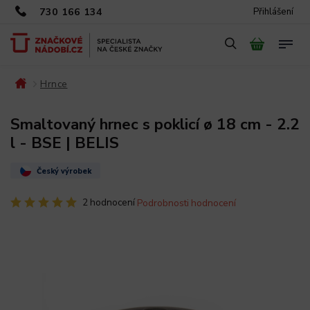
730 166 134
Přihlášení
Hrnce
/
/
Smaltovaný hrnec s poklicí ø 18 cm - 2.2
l - BSE | BELIS
Český výrobek
2 hodnocení
Podrobnosti hodnocení