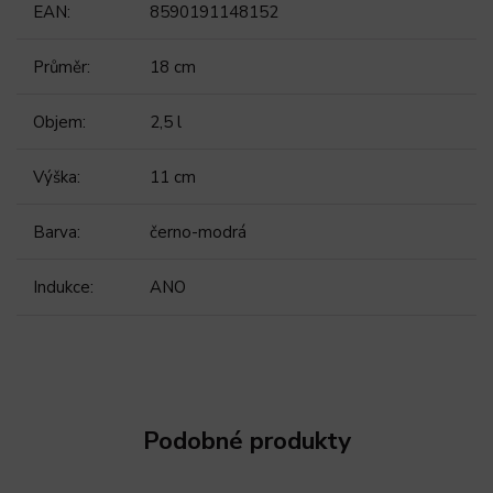
EAN
:
8590191148152
Průměr
:
18 cm
Objem
:
2,5 l
Výška
:
11 cm
Barva
:
černo-modrá
Indukce
:
ANO
Podobné produkty