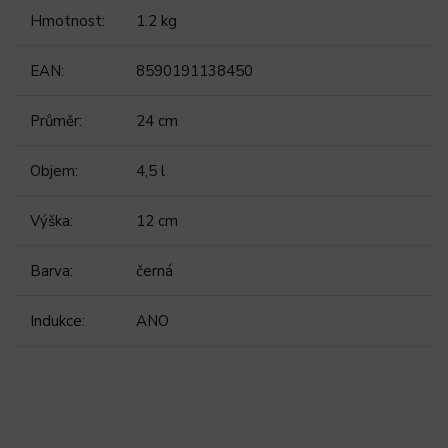
Hmotnost
:
1.2 kg
EAN
:
8590191138450
Průměr
:
24 cm
Objem
:
4,5 l
Výška
:
12 cm
Barva
:
černá
Indukce
:
ANO