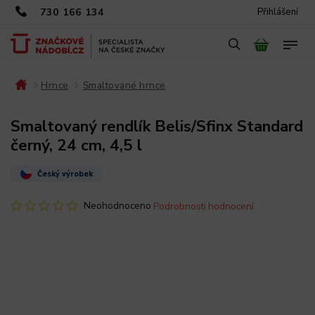
730 166 134
Přihlášení
Hrnce
Smaltované hrnce
/
/
/
Smaltovaný rendlík Belis/Sfinx Standard
černý, 24 cm, 4,5 l
Český výrobek
Neohodnoceno
Podrobnosti hodnocení