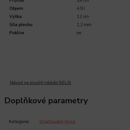
Průměr
24 cm
Objem
4,5 l
Výška
12 cm
Síla plechu
1,2 mm
Poklice
ne
Návod na použití nádobí BELIS
Doplňkové parametry
Kategorie
:
Smaltované hrnce