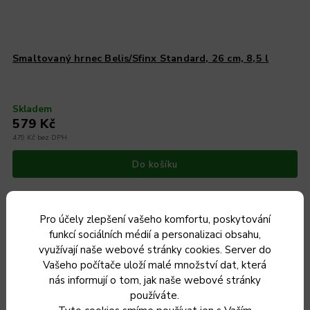
Smaltovaný hrnec Belis/Sfinx Standard, 26 cm, 8,5 l
Skladem
579 Kč
479 Kč bez DPH
Do košíku
Pro účely zlepšení vašeho komfortu, poskytování
funkcí sociálních médií a personalizaci obsahu,
Český výrobek
využívají naše webové stránky cookies. Server do
Vašeho počítače uloží malé množství dat, která
nás informují o tom, jak naše webové stránky
používáte.