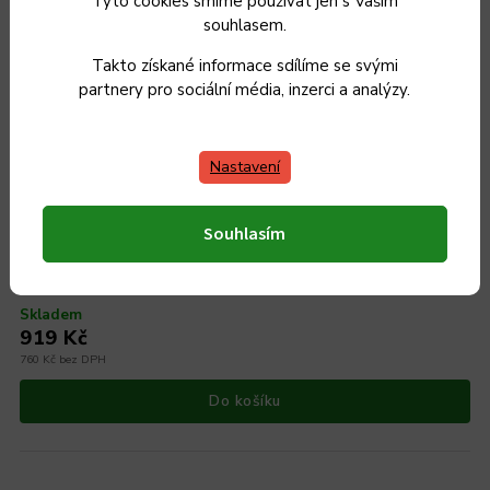
Tyto cookies smíme používat jen s Vaším
souhlasem.
Takto získané informace sdílíme se svými
partnery pro sociální média, inzerci a analýzy.
Nastavení
Souhlasím
Smaltovaný rendlík s poklicí ø 24 cm - 4 l - BSE | BELIS
Skladem
919 Kč
760 Kč bez DPH
Do košíku