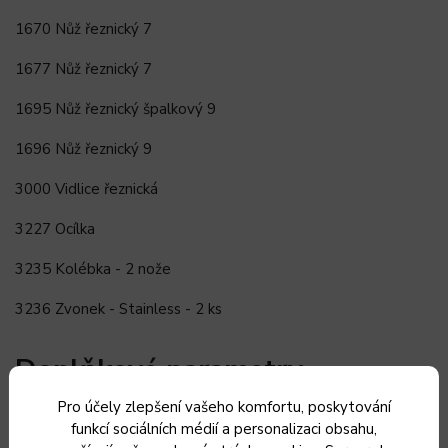
1670 Nůž řeznický 7
1677 Nůž řeznický 7
1695 Nůž řeznický špalkový 9
1696 Nůž řeznický 9
3000 Vidlice řeznická
3227 Ocílka
3235 Kolébka - 2 nože
3236 Zvonek - Stainless - 2 ks
Doplňkové parametry
Pro účely zlepšení vašeho komfortu, poskytování
funkcí sociálních médií a personalizaci obsahu,
Kategorie
:
Sady řeznických nožů