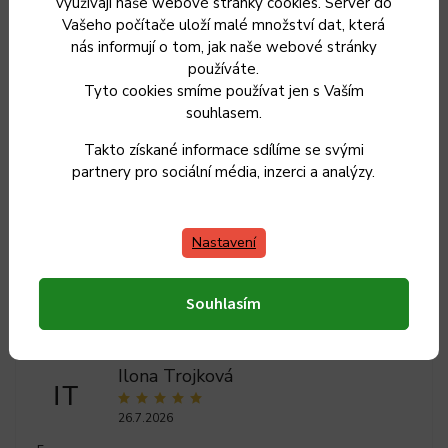
využívají naše webové stránky cookies. Server do
Vašeho počítače uloží malé množství dat, která
Záruka
:
2 roky
nás informují o tom, jak naše webové stránky
používáte.
Tyto cookies smíme používat jen s Vaším
Hmotnost
:
4.4 kg
souhlasem.
EAN
:
8594861269505
Takto získané informace sdílíme se svými
partnery pro sociální média, inzerci a analýzy.
Položka byla vyprodána…
Nastavení
Souhlasím
Ilona Trojková
IT
26.7.2026