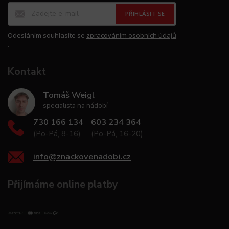
PŘIHLÁSIT SE
Odesláním souhlasíte se
zpracováním osobních údajů
.
Kontakt
Tomáš Weigl
specialista na nádobí
730 166 134
603 234 364
(Po-Pá, 8-16)
(Po-Pá, 16-20)
info
@
znackovenadobi.cz
Přijímáme online platby