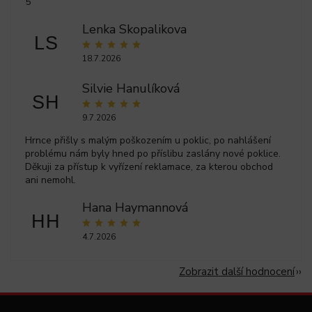
5
Lenka Skopalikova
LS
18.7.2026
Silvie Hanulíková
SH
9.7.2026
Hrnce přišly s malým poškozením u poklic, po nahlášení
problému nám byly hned po příslibu zaslány nové poklice.
Děkuji za přístup k vyřízení reklamace, za kterou obchod
ani nemohl.
Hana Haymannová
HH
4.7.2026
Zobrazit další hodnocení