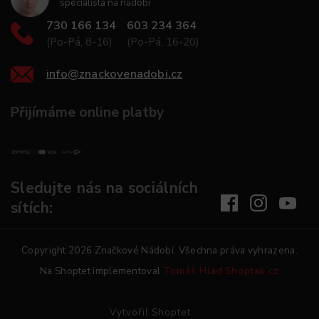
specialista na nádobí
730 166 134
603 234 364
(Po-Pá, 8-16)
(Po-Pá, 16-20)
info
@
znackovenadobi.cz
Přijímáme online platby
Sledujte nás na sociálních
sítích:
Copyright 2026
Značkové Nádobí
. Všechna práva vyhrazena.
Na Shoptet implementoval
Tomáš Hlad
Shoptak.cz
Vytvořil Shoptet