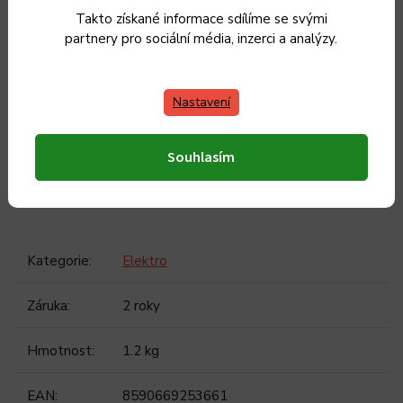
Napětí a kmitočet: 220–240 V, 50/60 Hz
Takto získané informace sdílíme se svými
partnery pro sociální média, inzerci a analýzy.
MANUÁL KE STAŽENÍ
STS 2606WH
Nastavení
Souhlasím
Doplňkové parametry
Kategorie
:
Elektro
Záruka
:
2 roky
Hmotnost
:
1.2 kg
EAN
:
8590669253661