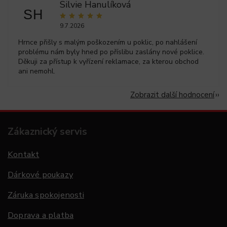
Silvie Hanulíková
SH
9.7.2026
Hrnce přišly s malým poškozením u poklic, po nahlášení
problému nám byly hned po příslibu zaslány nové poklice.
Děkuji za přístup k vyřízení reklamace, za kterou obchod
ani nemohl.
Zobrazit další hodnocení
Zákaznický servis
Kontakt
Dárkové poukazy
Záruka spokojenosti
Doprava a platba