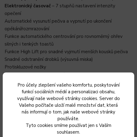
Elektronický časovač
– 7 stupňů nastavení intenzity
opečení
Automatické vysunutí pečiva a vypnutí po ukončení
opékání/rozmrazování
Funkce automatického centrování pro rovnoměrný ohřev
silných i tenkých toastů
Funkce High Lift pro snadné vyjmutí menších kousků pečiva
Snadné odstranění drobků (výsuvná miska)
Protiskluzové nožky
Prostor pro uskladnění síťového kabelu
Pro účely zlepšení vašeho komfortu, poskytování
Rozměry a specifikace
funkcí sociálních médií a personalizaci obsahu,
využívají naše webové stránky cookies. Server do
Vašeho počítače uloží malé množství dat, která
Délka přívodního kabelu: 85 cm
nás informují o tom, jak naše webové stránky
Příkon: 750 W
používáte.
Rozměry (D x H x V): 259 x 154 x 177 mm
Tyto cookies smíme používat jen s Vaším
Hmotnost: 0,89 kg
souhlasem.