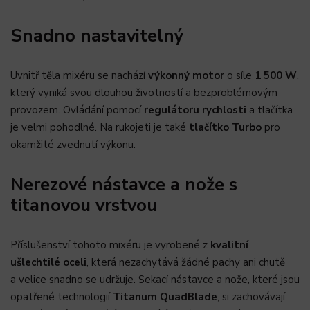
Snadno nastavitelný
Uvnitř těla mixéru se nachází
výkonný motor
o síle
1 500 W
,
který vyniká svou dlouhou životností a bezproblémovým
provozem. Ovládání pomocí
regulátoru rychlosti
a tlačítka
je velmi pohodlné. Na rukojeti je také
tlačítko Turbo
pro
okamžité zvednutí výkonu.
Nerezové nástavce a nože s
titanovou vrstvou
Příslušenství tohoto mixéru je vyrobené z
kvalitní
ušlechtilé oceli
, která nezachytává žádné pachy ani chutě
a velice snadno se udržuje. Sekací nástavce a nože, které jsou
opatřené technologií
Titanum QuadBlade
, si zachovávají