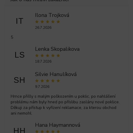
Ilona Trojková
IT
26.7.2026
5
Lenka Skopalikova
LS
18.7.2026
Silvie Hanulíková
SH
9.7.2026
Hrnce přišly s malým poškozením u poklic, po nahlášení
problému nám byly hned po příslibu zaslány nové poklice.
Děkuji za přístup k vyřízení reklamace, za kterou obchod
ani nemohl.
Hana Haymannová
HH