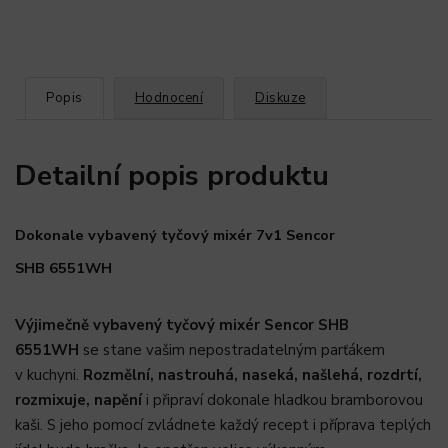
Popis
Hodnocení
Diskuze
Detailní popis produktu
Dokonale vybavený tyčový mixér 7v1 Sencor
SHB 6551WH
Výjimečně vybavený tyčový mixér Sencor SHB
6551WH
se stane vašim nepostradatelným parťákem
v kuchyni.
Rozmělní, nastrouhá, naseká, našlehá, rozdrtí,
rozmixuje, napění
i připraví dokonale hladkou bramborovou
kaši. S jeho pomocí zvládnete každý recept i příprava teplých