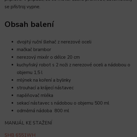
se přístroj vypne.
Obsah balení
dvojitý ruční šlehač z nerezové oceli
mačkač brambor
nerezový mixér o délce 20 cm
kuchyňský robot s 2 noži z nerezové oceli a nádobou o
objemu 1,5 l
mlýnek na koření a bylinky
strouhací a krájecí nástavec
napěňovač mléka
sekací nástavec s nádobou o objemu 500 ml
odměrná nádoba 800 ml
MANUÁL KE STAŽENÍ
SHB 6551WH