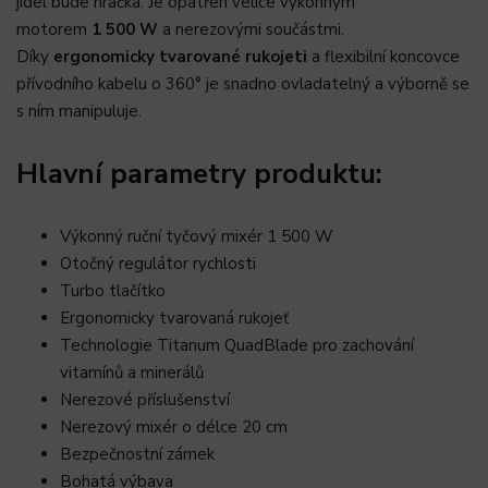
jídel bude hračka. Je opatřen velice výkonným
motorem
1 500 W
a nerezovými součástmi.
Díky
ergonomicky tvarované rukojeti
a flexibilní koncovce
přívodního kabelu o 360° je snadno ovladatelný a výborně se
s ním manipuluje.
Hlavní parametry produktu:
Výkonný ruční tyčový mixér 1 500 W
Otočný regulátor rychlosti
Turbo tlačítko
Ergonomicky tvarovaná rukojeť
Technologie Titanum QuadBlade pro zachování
vitamínů a minerálů
Nerezové příslušenství
Nerezový mixér o délce 20 cm
Bezpečnostní zámek
Bohatá výbava