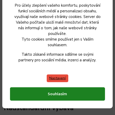
Sekáček
si ladně poradí s nasekáním ořechů i bylinek. Rozdrtí
Pro účely zlepšení vašeho komfortu, poskytování
funkcí sociálních médií a personalizaci obsahu,
sušenky na cheesecake i vám pomůže připravit drcené
využívají naše webové stránky cookies. Server do
ovesné vločky. Během horkých dní jistě využijete jeho
funkci
Vašeho počítače uloží malé množství dat, která
drtiče ledu
, kdy během chvíle připraví ledovou tříšť do
nás informují o tom, jak naše webové stránky
ovocných koktejlů a letních drinků.
používáte.
Tyto cookies smíme používat jen s Vaším
Kuchyňský robot s nádobou o
souhlasem.
objemu 1,5 l
Takto získané informace sdílíme se svými
partnery pro sociální média, inzerci a analýzy.
Tyčový mixér Sencor SHB 6551WH se řadí mezi
nejvýkonnější kuchyňské spotřebiče.
Food
Nastavení
processor
s nádobou o objemu
1,5 litrů
bude váš
multifunkční pomocník, ve kterém
nastrouháte, nakrájíte,
umixujete, nasekáte
a dokonce i
uhnětete těsto.
Souhlasím
Nadstandardní výbava