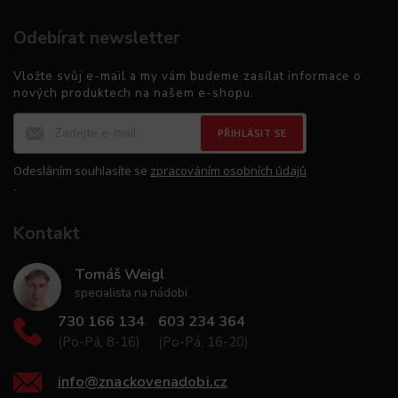
Odebírat newsletter
Vložte svůj e-mail a my vám budeme zasílat informace o
nových produktech na našem e-shopu.
PŘIHLÁSIT SE
Odesláním souhlasíte se
zpracováním osobních údajů
.
Kontakt
Tomáš Weigl
specialista na nádobí
730 166 134
603 234 364
(Po-Pá, 8-16)
(Po-Pá, 16-20)
info
@
znackovenadobi.cz