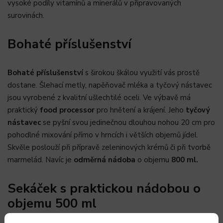
vysoké podíly vitamínů a minerálů v připravovaných
surovinách.
Bohaté příslušenství
Bohaté příslušenství
s širokou škálou využití vás prostě
dostane. Šlehací metly, napěňovač mléka a tyčový nástavec
jsou vyrobené z kvalitní ušlechtilé oceli. Ve výbavě má
praktický
food processor
pro hnětení a krájení. Jeho
tyčový
nástavec
se pyšní svou jedinečnou dlouhou nohou 20 cm pro
pohodlné mixování přímo v hrncích i větších objemů jídel.
Skvěle poslouží při přípravě zeleninových krémů či při tvorbě
marmelád. Navíc je
odměrná nádoba
o objemu
800 ml.
Sekáček s praktickou nádobou o
objemu 500 ml