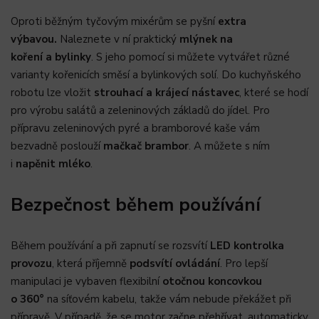
Oproti běžným tyčovým mixérům se pyšní
extra
výbavou.
Naleznete v ní praktický
mlýnek na
koření
a bylinky
. S jeho pomocí si můžete vytvářet různé
varianty kořenicích směsí a bylinkových solí. Do kuchyňského
robotu lze vložit
strouhací a krájecí nástavec
, které se hodí
pro výrobu salátů a zeleninových základů do jídel. Pro
přípravu zeleninových pyré a bramborové kaše vám
bezvadně poslouží
mačkač brambor
. A můžete s ním
i
napěnit mléko
.
Bezpečnost během používání
Během používání a při zapnutí se rozsvítí
LED kontrolka
provozu
, která příjemně
podsvítí ovládání
. Pro lepší
manipulaci je vybaven flexibilní
otočnou koncovkou
o 360°
na síťovém kabelu, takže vám nebude překážet při
přípravě. V případě, že se motor začne přehřívat, automaticky