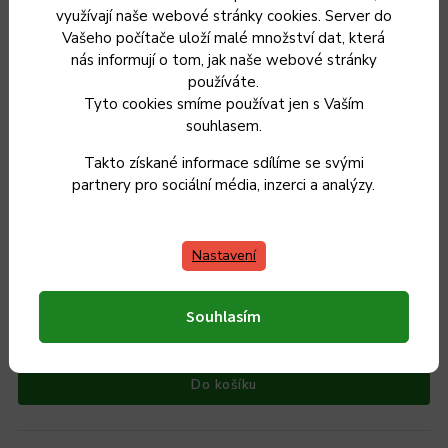
využívají naše webové stránky cookies. Server do
Vašeho počítače uloží malé množství dat, která
nás informují o tom, jak naše webové stránky
používáte.
Tyto cookies smíme používat jen s Vaším
souhlasem.
Takto získané informace sdílíme se svými
partnery pro sociální média, inzerci a analýzy.
Smaltovaná gastro poklice Belis/Sfinx, 32 cm, síla plechu
0,8 mm
Nastavení
Skladem
Souhlasím
349 Kč
288 Kč bez DPH
Do košíku