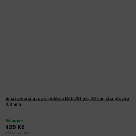
Smaltovaná gastro poklice Belis/Sfinx, 40 cm, síla plechu
0,8 mm
Skladem
499 Kč
412 Kč bez DPH