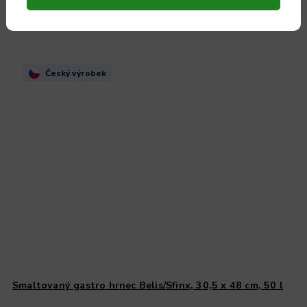
Český výrobek
Smaltovaný gastro hrnec Belis/Sfinx, 30,5 x 48 cm, 50 l