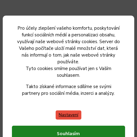
Pro účely zlepšení vašeho komfortu, poskytování
funkcí sociálních médií a personalizaci obsahu,
využívají naše webové stránky cookies. Server do
Vašeho počítače uloží malé množství dat, která
nás informují o tom, jak naše webové stránky
používáte.
Tyto cookies smíme používat jen s Vaším
souhlasem.
Takto získané informace sdílíme se svými
Smaltovaný gastro hrnec Belis/Sfinx, 24 x 36 cm, 20 l
partnery pro sociální média, inzerci a analýzy.
Momentálně nedostupné
Nastavení
1 099 Kč
908 Kč bez DPH
Souhlasím
Zvolit variantu