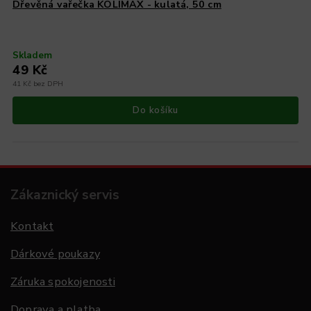
Dřevěná vařečka KOLIMAX - kulatá, 50 cm
Skladem
49 Kč
41 Kč bez DPH
Do košíku
Zákaznický servis
Kontakt
Dárkové poukazy
Záruka spokojenosti
Doprava a platba