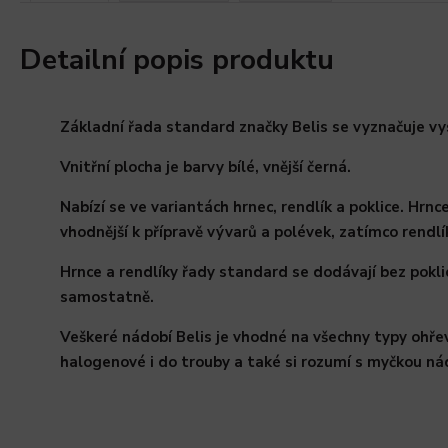
Detailní popis produktu
Základní řada standard značky Belis se vyznačuje v
Vnitřní plocha je barvy bílé, vnější černá.
Nabízí se ve variantách hrnec, rendlík a poklice. Hrn
vhodnější k přípravě vývarů a polévek, zatímco rendl
Hrnce a rendlíky řady standard se dodávají bez poklic
samostatně.
Veškeré nádobí Belis je vhodné na všechny typy ohřevů
halogenové i do trouby a také si rozumí s myčkou ná