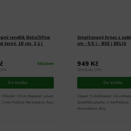
aný rendlík Belis/Sfinx
Smaltovaný hrnec s pokli
 černý, 18 cm, 2,1 l
cm - 5.5 l - BSE | BELIS
č
949 Kč
Skladem
 DPH
784 Kč bez DPH
Do košíku
Do košíku
 l Průměr: 18 cm Materiál: smalt
Objem: 5 litrůPrůměr: 24 cmMate
u: 1 mm Poklice: Ne Indukce: Ano
SmaltSíla plechu: 2 mmPoklice:
AnoIndukce: Ano