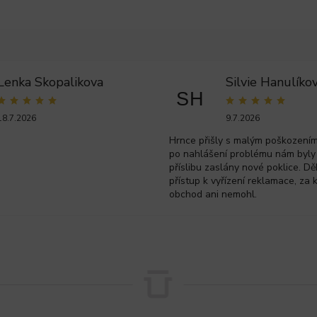
Lenka Skopalikova
Silvie Hanulíko
SH
18.7.2026
9.7.2026
Hrnce přišly s malým poškozením 
po nahlášení problému nám byly
příslibu zaslány nové poklice. Dě
přístup k vyřízení reklamace, za 
obchod ani nemohl.