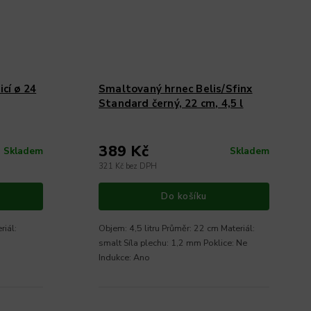
cí ø 24
Smaltovaný hrnec Belis/Sfinx
Standard černý, 22 cm, 4,5 l
389 Kč
Skladem
Skladem
321 Kč bez DPH
Do košíku
riál:
Objem: 4,5 litru Průměr: 22 cm Materiál:
smalt Síla plechu: 1,2 mm Poklice: Ne
Indukce: Ano