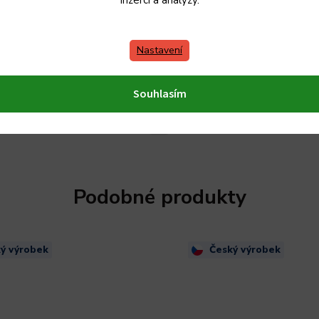
inzerci a analýzy.
Nastavení
Souhlasím
Podobné produkty
ý výrobek
Český výrobek