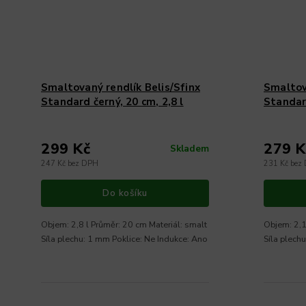
Smaltovaný rendlík Belis/Sfinx
Smaltov
Standard černý, 20 cm, 2,8 l
Standard
299 Kč
279 K
Skladem
247 Kč bez DPH
231 Kč bez
Do košíku
Objem: 2,8 l Průměr: 20 cm Materiál: smalt
Objem: 2,1
Síla plechu: 1 mm Poklice: Ne Indukce: Ano
Síla plech