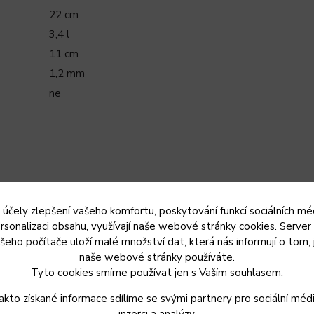
22 cm
3,4 l
11 cm
1,2 mm
ne
 účely zlepšení vašeho komfortu, poskytování funkcí sociálních méd
rsonalizaci obsahu, využívají naše webové stránky cookies. Server
šeho počítače uloží malé množství dat, která nás informují o tom, 
naše webové stránky používáte.
Tyto cookies smíme používat jen s Vaším souhlasem.
akto získané informace sdílíme se svými partnery pro sociální médi