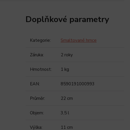
Doplňkové parametry
Kategorie
:
Smaltované hrnce
Záruka
:
2 roky
Hmotnost
:
1 kg
EAN
:
8590191000993
Průměr
:
22 cm
Objem
:
3,5 l
Výška
:
11 cm