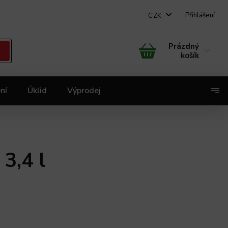
Přihlášení
CZK
Prázdný
košík
ní
Úklid
Výprodej
X
3,4 l