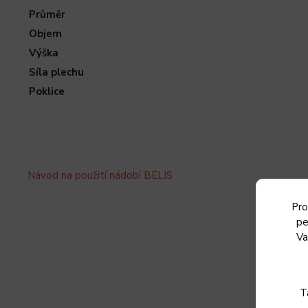
Průměr
Objem
Výška
Síla plechu
Poklice
Návod na použití nádobí BELIS
Pro
pe
Va
T