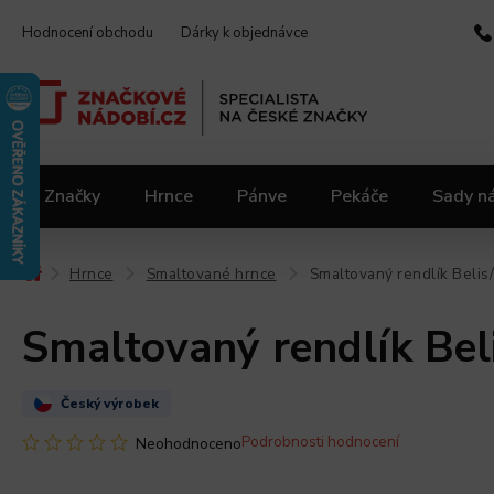
Hodnocení obchodu
Dárky k objednávce
Značky
Hrnce
Pánve
Pekáče
Sady n
Video kuchařka
Slevy 2.jakost
Materiály
Hrnce
Smaltované hrnce
Smaltovaný rendlík Belis/
/
/
/
Smaltovaný rendlík Beli
Český výrobek
Podrobnosti hodnocení
Neohodnoceno