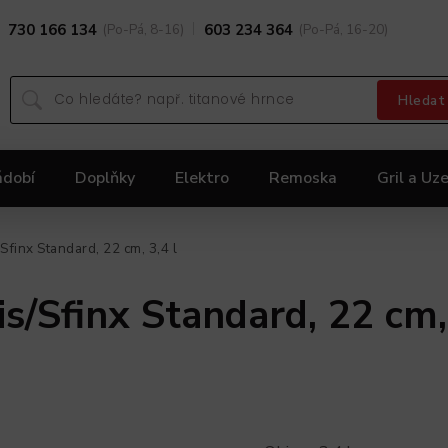
730 166 134
(Po-Pá, 8-16)
603 234 364
(Po-Pá, 16-20)
Hledat
ádobí
Doplňky
Elektro
Remoska
Gril a Uze
Dárky
Black Friday 2025
Akční nabídka KOLIMA
Sfinx Standard, 22 cm, 3,4 l
s/Sfinx Standard, 22 cm, 