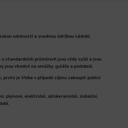
ysokou odolností a snadnou údržbou nádobí.
ce o standardních průměrech jsou vždy vyšší a jsou
íky jsou vhodné na omáčky, guláše a podobně.
, proto je třeba v případě zájmu zakoupit poklici
: plynové, elektrické, sklokeramické, indukční,
dobí.