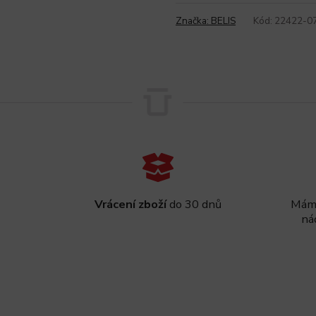
Značka:
BELIS
Kód:
22422-0
Vrácení zboží
do 30 dnů
Máme
ná