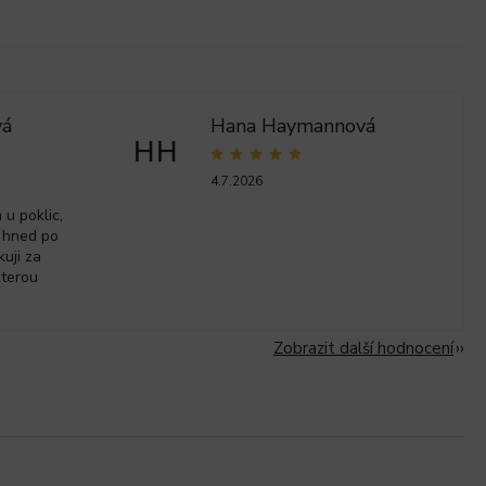
vá
Hana Haymannová
HH
4.7.2026
u poklic,
 hned po
kuji za
kterou
Zobrazit další hodnocení