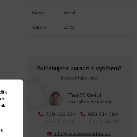
Barva
:
černá
Indukce
:
ANO
Potřebujete poradit s výběrem?
Kontaktujte nás
ií a
Tomáš Weigl
 do
specialista na nádobí
jak
730 166 134
603 234 364
(Po-Pá, 8-16)
(Po-Pá, 16-20)
a,
info@znackovenadobi.cz