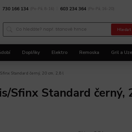
730 166 134
(Po-Pá, 8-16)
603 234 364
(Po-Pá, 16-20)
Hledat
ádobí
Doplňky
Elektro
Remoska
Gril a Uze
Dárky
Black Friday 2025
Akční nabídka KOLIMA
Sfinx Standard černý, 20 cm, 2,8 l
s/Sfinx Standard černý, 2