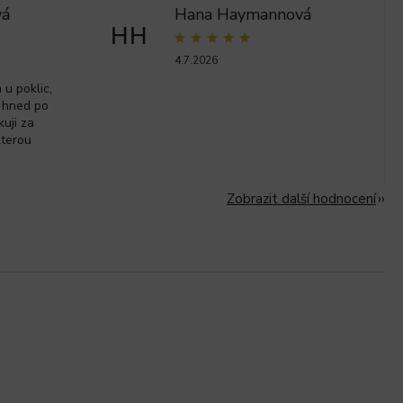
vá
Hana Haymannová
HH
4.7.2026
u poklic,
 hned po
kuji za
kterou
Zobrazit další hodnocení