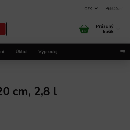
Přihlášení
CZK
Prázdný
košík
ní
Úklid
Výprodej
X
0 cm, 2,8 l