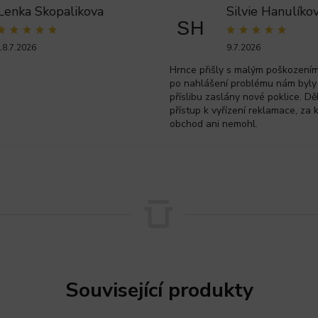
Lenka Skopalikova
Silvie Hanulíko
SH
18.7.2026
9.7.2026
Hrnce přišly s malým poškozením 
po nahlášení problému nám byly
příslibu zaslány nové poklice. Dě
přístup k vyřízení reklamace, za 
obchod ani nemohl.
Související produkty