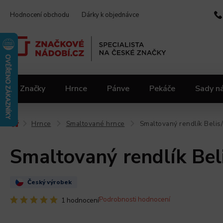
Hodnocení obchodu
Dárky k objednávce
Značky
Hrnce
Pánve
Pekáče
Sady n
Video kuchařka
Slevy 2.jakost
Materiály
Hrnce
Smaltované hrnce
Smaltovaný rendlík Belis/
/
/
/
Smaltovaný rendlík Beli
Český výrobek
Podrobnosti hodnocení
1 hodnocení