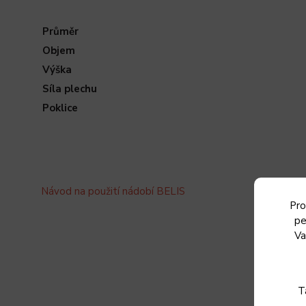
Průměr
Objem
Výška
Síla plechu
Poklice
Návod na použití nádobí BELIS
Pro
pe
Va
T