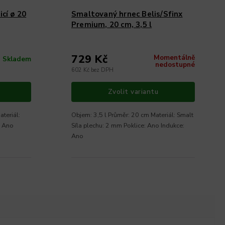
cí ø 20
Smaltovaný hrnec Belis/Sfinx
Premium, 20 cm, 3,5 l
729 Kč
Momentálně
Skladem
nedostupné
602 Kč bez DPH
Zvolit variantu
ateriál:
Objem: 3,5 l Průměr: 20 cm Materiál: Smalt
: Ano
Síla plechu: 2 mm Poklice: Ano Indukce:
Ano