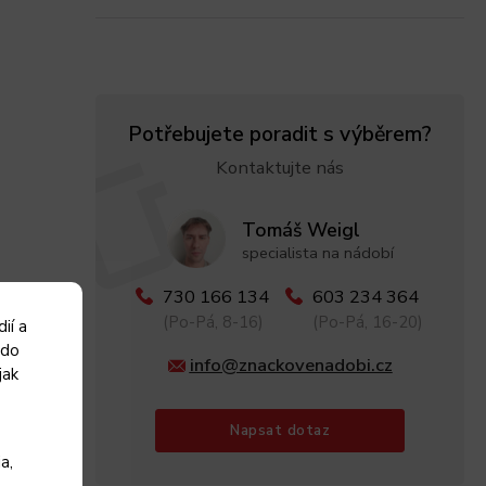
Potřebujete poradit s výběrem?
Kontaktujte nás
Tomáš Weigl
specialista na nádobí
730 166 134
603 234 364
(Po-Pá, 8-16)
(Po-Pá, 16-20)
ií a
 do
info@znackovenadobi.cz
jak
Napsat dotaz
a,