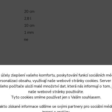
20 cm
2,8 l
10 cm
1 mm
ne
 účely zlepšení vašeho komfortu, poskytování funkcí sociálních méd
rsonalizaci obsahu, využívají naše webové stránky cookies. Server
šeho počítače uloží malé množství dat, která nás informují o tom, 
naše webové stránky používáte.
Tyto cookies smíme používat jen s Vaším souhlasem.
akto získané informace sdílíme se svými partnery pro sociální médi