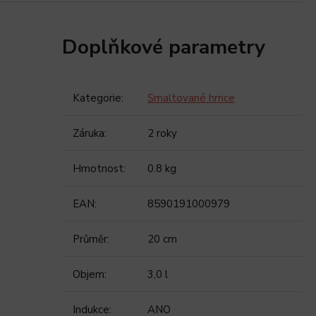
Doplňkové parametry
Kategorie
:
Smaltované hrnce
Záruka
:
2 roky
Hmotnost
:
0.8 kg
EAN
:
8590191000979
Průměr
:
20 cm
Objem
:
3,0 l
Indukce
:
ANO