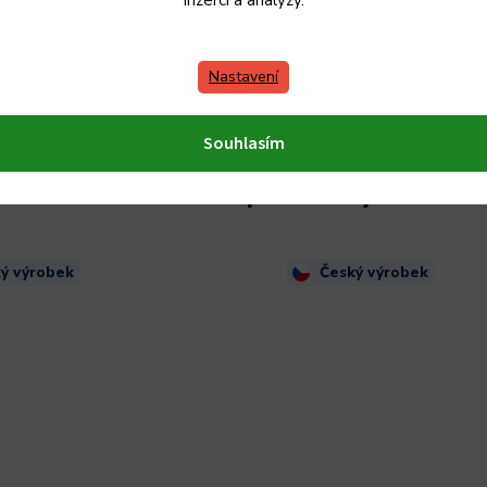
inzerci a analýzy.
Nastavení
Souhlasím
Podobné produkty
ý výrobek
Český výrobek