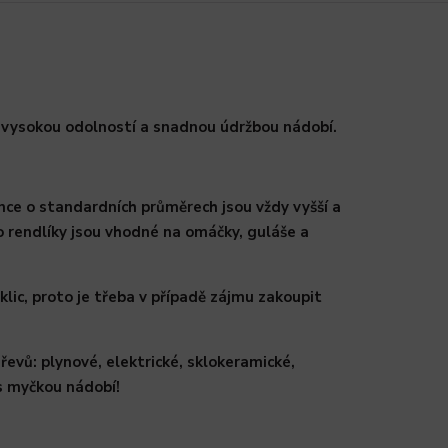
 vysokou odolností a snadnou údržbou nádobí.
Hrnce o standardních průměrech jsou vždy vyšší a
o rendlíky jsou vhodné na omáčky, guláše a
lic, proto je třeba v případě zájmu zakoupit
řevů: plynové, elektrické, sklokeramické,
 s myčkou nádobí!