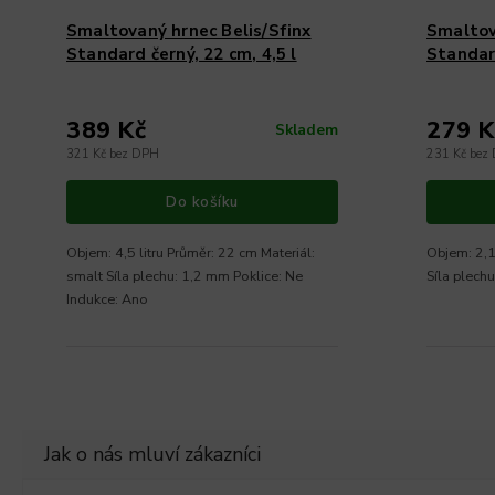
Smaltovaný hrnec Belis/Sfinx
Smaltov
Standard černý, 22 cm, 4,5 l
Standard
389 Kč
279 K
Skladem
321 Kč bez DPH
231 Kč bez
Do košíku
Objem: 4,5 litru Průměr: 22 cm Materiál:
Objem: 2,1
smalt Síla plechu: 1,2 mm Poklice: Ne
Síla plech
Indukce: Ano