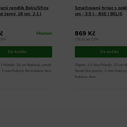
aný rendlík Belis/Sfinx
Smaltovaný hrnec s pokli
 černý, 18 cm, 2,1 l
cm - 3.5 l - BSE | BELIS
č
869 Kč
Skladem
 DPH
718 Kč bez DPH
Do košíku
Do košíku
 l Průměr: 18 cm Materiál: smalt
Objem: 3,5 litry Průměr: 20 cm M
u: 1 mm Poklice: Ne Indukce: Ano
Smalt Síla plechu: 2 mm Poklice
Indukce: Ano