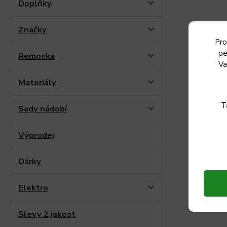
Doplňky
Značky
Pro
pe
Remoska
Va
Materiály
T
Sady nádobí
Výprodej
Dárky
Elektro
Slevy 2.jakost