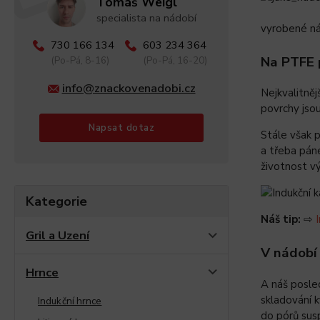
Tomáš Weigl
specialista na nádobí
vyrobené ná
730 166 134
603 234 364
Na PTFE 
(Po-Pá, 8-16)
(Po-Pá, 16-20)
info@znackovenadobi.cz
Nejkvalitně
povrchy jsou
Napsat dotaz
Stále však p
a třeba páne
životnost vý
Kategorie
Náš tip:
⇨
Gril a Uzení
V nádobí
Hrnce
A náš posled
skladování k
Indukční hrnce
do pórů susp