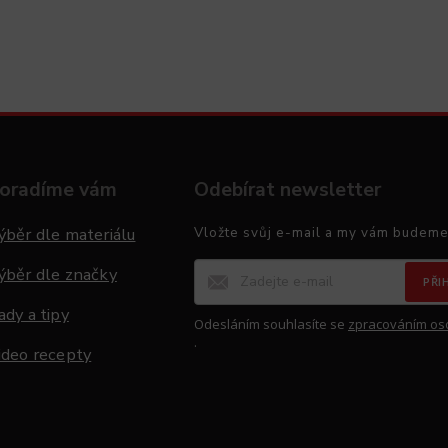
oradíme vám
Odebírat newsletter
ýběr dle materiálu
Vložte svůj e-mail a my vám budeme
ýběr dle značky
PŘI
ady a tipy
Odesláním souhlasíte se
zpracováním os
.
ideo recepty