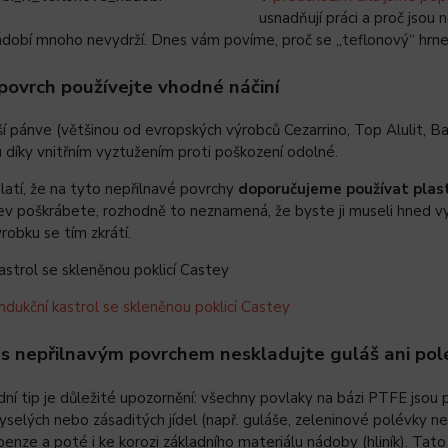
usnadňují práci a proč jsou
dobí mnoho nevydrží. Dnes vám povíme, proč se „teflonový“ hrnec, 
povrch používejte vhodné náčiní
jší pánve (většinou od evropských výrobců Cezarrino, Top Alulit, 
 díky vnitřním vyztužením proti poškození odolné.
latí, že na tyto nepřilnavé povrchy
doporučujeme používat plas
v poškrábete, rozhodně to neznamená, že byste ji museli hned vyh
robku se tím zkrátí.
Indukční kastrol se skleněnou poklicí Castey
 s nepřilnavým povrchem neskladujte guláš ani pol
ní tip je důležité upozornění: všechny povlaky na bázi PTFE jsou por
yselých nebo zásaditých jídel (např. guláše, zeleninové polévky ne
enze a poté i ke korozi základního materiálu nádoby (hliník). Tat