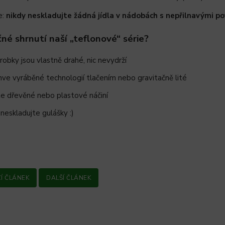
e:
nikdy neskladujte žádná jídla v nádobách s nepřilnavými po
né shrnutí naší „teflonové“ série?
obky jsou vlastně drahé, nic nevydrží
nve vyráběné technologií tlačením nebo gravitačně lité
te dřevěné nebo plastové náčiní
neskladujte gulášky :)
Í ČLÁNEK
DALŠÍ ČLÁNEK