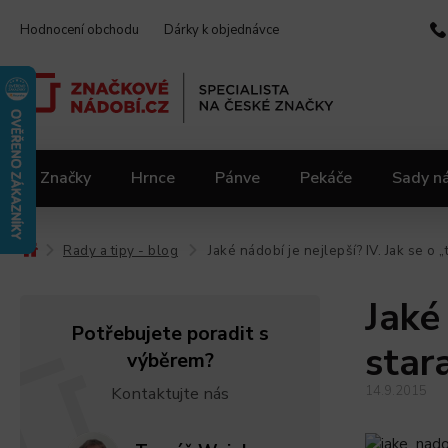
Hodnocení obchodu
Dárky k objednávce
Značky
Hrnce
Pánve
Pekáče
Sady n
Video kuchařka
Slevy 2.jakost
Materiály
Rady a tipy - blog
Jaké nádobí je nejlepší? IV. Jak se o 
/
/
Jaké 
Potřebujete poradit s
star
výběrem?
Kontaktujte nás
14.9.2015