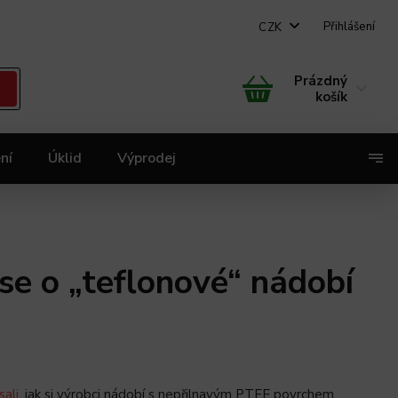
Přihlášení
CZK
Prázdný
košík
ní
Úklid
Výprodej
X
 se o „teflonové“ nádobí
ali
, jak si výrobci nádobí s nepřilnavým PTFE povrchem