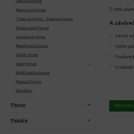
Litinové hrnce
Z toho plyn
Nerezové hrnce
Tlakové hrnce - Papinův hrnec
A závěreč
Smaltované hrnce
Levné výr
Granitové hrnce
Nepřilnavé hrnce
Volte pá
Velké hrnce
Používej
Sady hrnců
V nádobí 
Multifunkční hrnce
Pomalé hrnce
Rendlíky
Pánve
PŘEDCHOZ
Pekáče