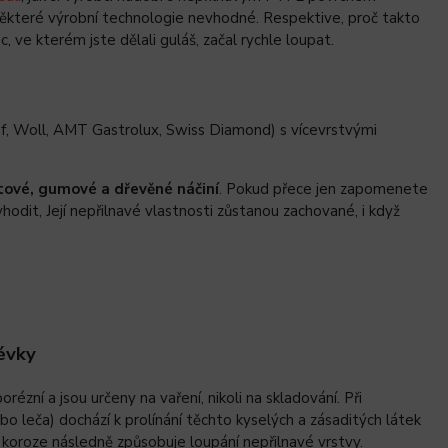
 některé výrobní technologie nevhodné. Respektive, proč takto
ve kterém jste dělali guláš, začal rychle loupat.
Baf, Woll, AMT Gastrolux, Swiss Diamond) s vícevrstvými
tové, gumové a dřevěné náčiní
. Pokud přece jen zapomenete
odit, Její nepřilnavé vlastnosti zůstanou zachované, i když
évky
ézní a jsou určeny na vaření, nikoli na skladování. Při
bo leča) dochází k prolínání těchto kyselých a zásaditých látek
o koroze následně způsobuje loupání nepřilnavé vrstvy.