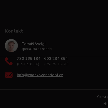
Kontakt
Tomáš Weigl
specialista na nádobí
730 166 134
603 234 364
(Po-Pá, 8-16)
(Po-Pá, 16-20)
info
@
znackovenadobi.cz
Copyri
Na