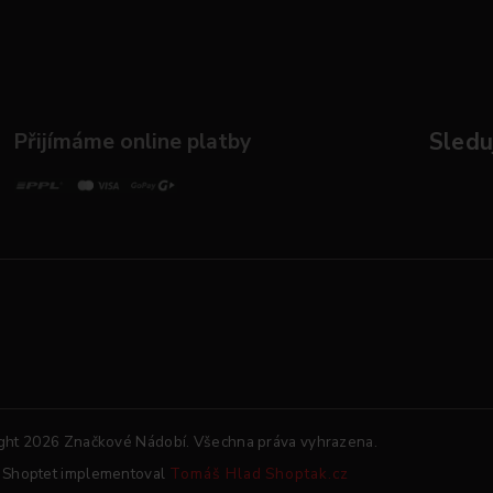
Přijímáme online platby
Sleduj
ght 2026
Značkové Nádobí
. Všechna práva vyhrazena.
 Shoptet implementoval
Tomáš Hlad
Shoptak.cz