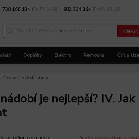
730 166 134
(Po-Pá, 8-16)
603 234 364
(Po-Pá, 16-20)
Hledat
ádobí
Doplňky
Elektro
Remoska
Gril a Uze
Dárky
Black Friday 2025
Akční nabídka KOLIMA
„teflonové“ nádobí starat
nádobí je nejlepší? IV. Jak
at
V
předchozím dílu jsme pops