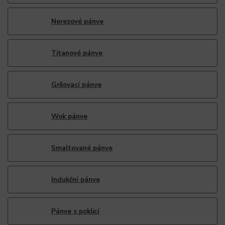
Nerezové pánve
Titanové pánve
Grilovací pánve
Wok pánve
Smaltované pánve
Indukční pánve
Pánve s poklicí