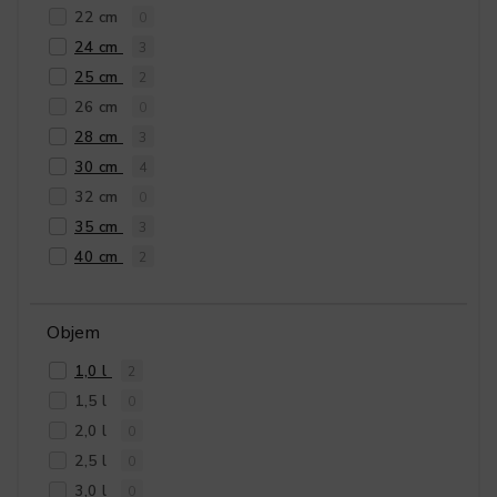
22 cm
0
24 cm
3
25 cm
2
26 cm
0
28 cm
3
30 cm
4
32 cm
0
35 cm
3
40 cm
2
Objem
1,0 l
2
1,5 l
0
2,0 l
0
2,5 l
0
3,0 l
0