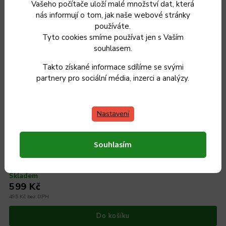
Vašeho počítače uloží malé množství dat, která
nás informují o tom, jak naše webové stránky
používáte.
Tyto cookies smíme používat jen s Vaším
souhlasem.
Takto získané informace sdílíme se svými
partnery pro sociální média, inzerci a analýzy.
Nastavení
Litinová pánev 20 cm, Maysternya
Souhlasím
Skladem
599 Kč
495 Kč bez DPH
Do košíku