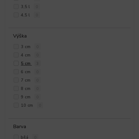
3,5 l
0
4,5 l
0
Výška
3 cm
0
4 cm
0
5 cm
3
6 cm
0
7 cm
0
8 cm
0
9 cm
0
10 cm
0
Barva
bílá
0