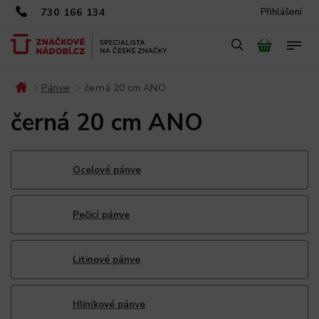
730 166 134
Přihlášení
Pánve
černá 20 cm ANO
/
/
černá 20 cm ANO
Ocelové pánve
Pečicí pánve
Litinové pánve
Hliníkové pánve