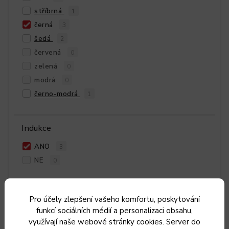
stříbrná
1
černá
3
šedá
2
červená
0
zelená
0
modrá
0
černo-modrá
1
Indukce
ANO
3
NE
0
Pro účely zlepšení vašeho komfortu, poskytování
funkcí sociálních médií a personalizaci obsahu,
využívají naše webové stránky cookies. Server do