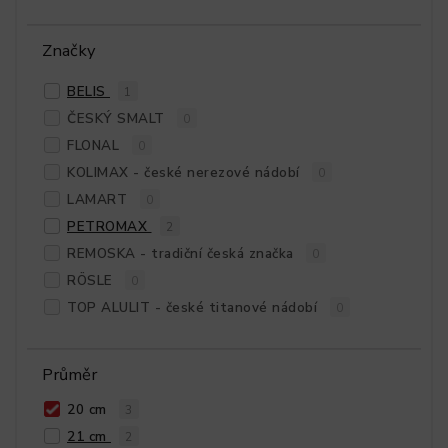
Značky
BELIS
1
ČESKÝ SMALT
0
FLONAL
0
KOLIMAX - české nerezové nádobí
0
LAMART
0
PETROMAX
2
REMOSKA - tradiční česká značka
0
RÖSLE
0
TOP ALULIT - české titanové nádobí
0
Průměr
20 cm
3
21 cm
2