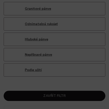
Granitové pánve
Odnímatelná rukojeť
Hluboké pánve
Nepřilnavé pánve
Podle užití
ZAVŘÍT FILTR