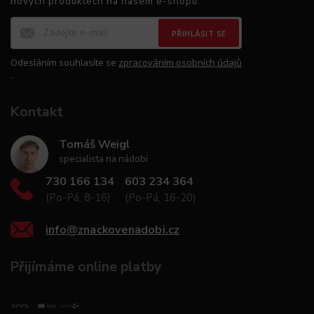
nových produktech na našem e-shopu.
PŘIHLÁSIT SE
Odesláním souhlasíte se
zpracováním osobních údajů
.
Kontakt
Tomáš Weigl
specialista na nádobí
730 166 134
603 234 364
(Po-Pá, 8-16)
(Po-Pá, 16-20)
info
@
znackovenadobi.cz
Přijímáme online platby