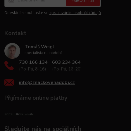
PŘIHLÁSIT SE
Odesláním souhlasíte se
zpracováním osobních údajů
.
Kontakt
Tomáš Weigl
specialista na nádobí
730 166 134
603 234 364
(Po-Pá, 8-16)
(Po-Pá, 16-20)
info
@
znackovenadobi.cz
Přijímáme online platby
Sledujte nás na sociálních