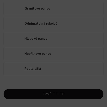
Granitové pánve
Odnímatelná rukojeť
Hluboké pánve
Nepřilnavé pánve
Podle užití
ZAVŘÍT FILTR