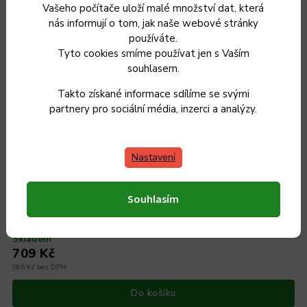
Vašeho počítače uloží malé množství dat, která
nás informují o tom, jak naše webové stránky
používáte.
Tyto cookies smíme používat jen s Vaším
souhlasem.
Takto získané informace sdílíme se svými
partnery pro sociální média, inzerci a analýzy.
Nastavení
Litinová pánev 24 cm, Maysternya s dřevěnou rukojetí
Souhlasím
Skladem
709 Kč
586 Kč bez DPH
Do košíku