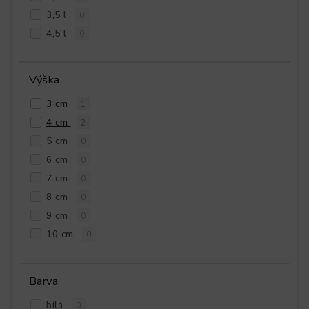
3,5 l
0
4,5 l
0
Výška
3 cm
1
4 cm
2
5 cm
0
6 cm
0
7 cm
0
8 cm
0
9 cm
0
10 cm
0
Barva
bílá
0