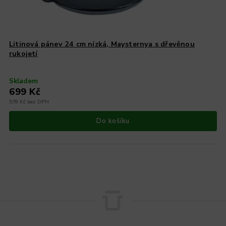
Litinová pánev 24 cm nízká, Maysternya s dřevěnou
rukojetí
Skladem
699 Kč
578 Kč bez DPH
Do košíku