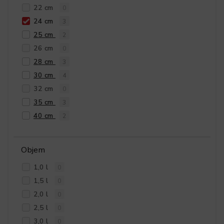
22 cm
0
24 cm
3
25 cm
2
26 cm
0
28 cm
3
30 cm
4
32 cm
0
35 cm
3
40 cm
2
Objem
1,0 l
0
1,5 l
0
2,0 l
0
2,5 l
0
3,0 l
0