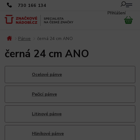
730 166 134
Přihlášení
Pánve
černá 24 cm ANO
/
/
černá 24 cm ANO
Ocelové pánve
Pečicí pánve
Litinové pánve
Hliníkové pánve