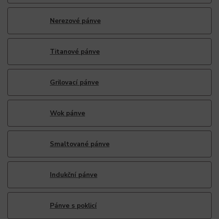
Nerezové pánve
Titanové pánve
Grilovací pánve
Wok pánve
Smaltované pánve
Indukční pánve
Pánve s poklicí