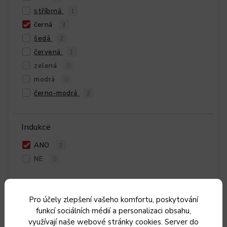
stříbrná
1
černá
3
šedá
2
červená
1
zelená
0
modrá
0
černo-modrá
2
Indukce
ANO
3
NE
0
Pro účely zlepšení vašeho komfortu, poskytování
funkcí sociálních médií a personalizaci obsahu,
využívají naše webové stránky cookies. Server do