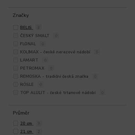
Značky
BELIS
3
ČESKÝ SMALT
0
FLONAL
0
KOLIMAX - české nerezové nádobí
0
LAMART
0
PETROMAX
0
REMOSKA - tradiční česká značka
0
RÖSLE
0
TOP ALULIT - české titanové nádobí
0
Průměr
20 cm
3
21 cm
2