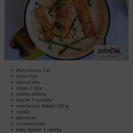
filety lososa 3 ks
citron 2 ks
olivový olej
máslo 1 lžíce
svazek chřestu
česnek 3 stroužky
smetana ke šlehání 200 g
tymián
parmasan
citronová kůra
baby špenát 1 vanička