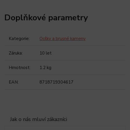
Doplňkové parametry
Kategorie
:
Ocílky a brusné kameny
Záruka
:
10 let
Hmotnost
:
1.2 kg
EAN
:
8718719304617