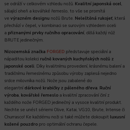
se odráží v celkovém vzhledu nožů.
Kvalitní japonská ocel
,
sálající oheň a kovářské řemeslo, to vše se promítá
ve
výrazném designu
nožů Brute.
Neleštěná rukojeť
, která
přechází v čepel, v kombinaci se surovým vzhledem oceli
a
přiznanými prvky ručního opracování
, dělá každý nůž
BRUTE jedinečným.
Nizozemská značka
FORGED
představuje speciální a
nápaditou kolekci
ručně kovaných kuchyňských nožů z
japonské oceli
. Díky kvalitnímu provedení, krásnému balení a
tradičnímu řemeslnému způsobu výroby zaplesá nejedno
srdce milovníka nožů. Nože jsou zabalené do
elegantní
dárkové krabičky z páleného dřeva
.
Ruční
výroba
,
kovářské řemeslo
a kvalitní zpracování činí z
každého nože FORGED jedinečný a vysoce kvalitní produkt.
Nechte se unést sériemi Olive, Katai, VG10, Brute, Intense či
Churrasco! Ke každému noži si také můžete dokoupit
luxusní
kožené pouzdro
pro optimální ochranu čepele.