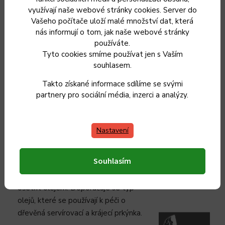
využívají naše webové stránky cookies. Server do
použití.
Vašeho počítače uloží malé množství dat, která
- Nůž umývejte vždy ručně, teplou
nás informují o tom, jak naše webové stránky
vodou a menším množstvím
používáte.
saponátu. Poté vždy důkladně
Tyto cookies smíme používat jen s Vaším
osušte hadříkem.
souhlasem.
- Po každém použití je nůž třeba
Takto získané informace sdílíme se svými
opět vyčistit a osušit. Pokud nůž
partnery pro sociální média, inzerci a analýzy.
zůstane příliš dlouho v kontaktu s
kapalinami nebo jinými látkami,
mohou se objevit rezavé skvrny.
Nastavení
- Pokud nůž delší dobu nepoužíváte,
je vhodné jej lehce potřít olivovým
Souhlasím
nebo slunečnicovým olejem.
- Dřevěné rukojeti lze po vyschnutí
ošetřit olejem. Doporučuje se typ
olejů, které se používají k péči o
dřevěná servírovací a krájecí prkýnka.