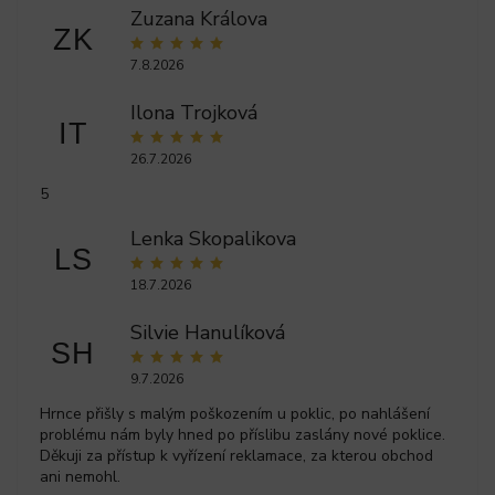
Zuzana Králova
ZK
7.8.2026
Ilona Trojková
IT
26.7.2026
5
Lenka Skopalikova
LS
18.7.2026
Silvie Hanulíková
SH
9.7.2026
Hrnce přišly s malým poškozením u poklic, po nahlášení
problému nám byly hned po příslibu zaslány nové poklice.
Děkuji za přístup k vyřízení reklamace, za kterou obchod
ani nemohl.