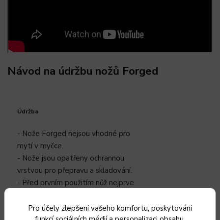
Návod na údržbu nožů Forged
Údržba
- Nože Forged nejsou vhodné pro
mytí v myčce.
- Nože jsou opatřeny ochrannou
vrstvou pro přepravu a skladování.
- Před prvním použitím nůž nejprve
očistěte. V případě rukojeti nožů
Brutte a Intense může ochranná
Pro účely zlepšení vašeho komfortu, poskytování
funkcí sociálních médií a personalizaci obsahu,
vrstva zmizet až po opakovaném