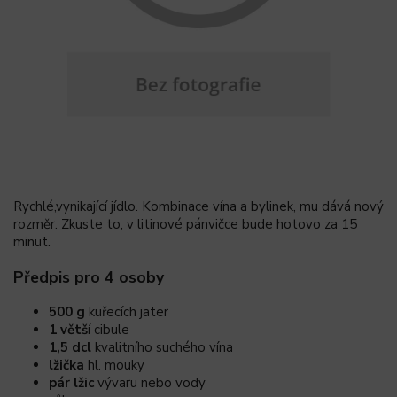
Rychlé,vynikající jídlo. Kombinace vína a bylinek, mu dává nový
rozměr. Zkuste to, v litinové pánvičce bude hotovo za 15
minut.
Předpis pro 4 osoby
500 g
kuřecích jater
1 větš
í cibule
1,5 dcl
kvalitního suchého vína
lžička
hl. mouky
pár lžic
vývaru nebo vody