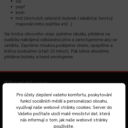
sůl
pepř
kmín
hrsť čerstvývh zelených bylinek ( ideální je čerstvý
majoorán,nebo pažitka atd…)
Na trošce olivového oleje zpěníme cibulku, přidáme na
nudličky nakrájená odblaněná játra a zarestujereme,aby se
zatáhla. Zapršime moukou,podlijeme vínem, opepříme a
krátce podusíme (stačí 10 minut). Pak lehce dosolíme,
přidáme bylinky a hned servírujeme.
Zákaznický servis
Pro účely zlepšení vašeho komfortu, poskytování
Kontakt
funkcí sociálních médií a personalizaci obsahu,
Dárkové poukazy
využívají naše webové stránky cookies. Server do
Vašeho počítače uloží malé množství dat, která
Záruka spokojenosti
nás informují o tom, jak naše webové stránky
používáte.