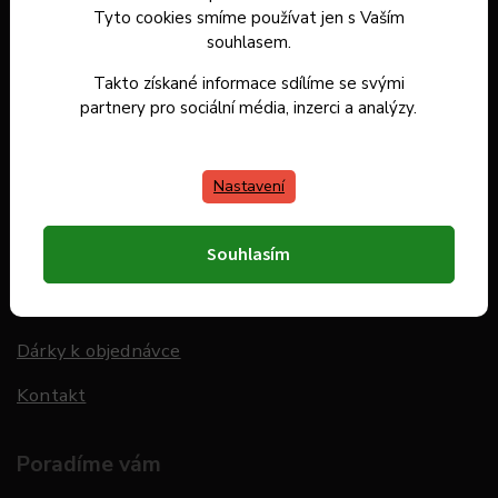
Doprava a platba
Tyto cookies smíme používat jen s Vaším
souhlasem.
Hodnocení obchodu
Takto získané informace sdílíme se svými
partnery pro sociální média, inzerci a analýzy.
Informace pro Vás
O nás
Nastavení
Obchodní podmínky
Souhlasím
Ochrana osobních údajů
Odstoupení od smlouvy
Dárky k objednávce
Kontakt
Poradíme vám