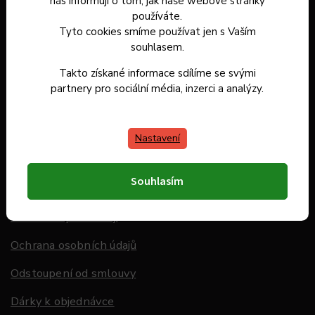
Kontakt
nás informují o tom, jak naše webové stránky
používáte.
Dárkové poukazy
Tyto cookies smíme používat jen s Vaším
souhlasem.
Záruka spokojenosti
Takto získané informace sdílíme se svými
Doprava a platba
partnery pro sociální média, inzerci a analýzy.
Hodnocení obchodu
Nastavení
Informace pro Vás
Souhlasím
O nás
Obchodní podmínky
Ochrana osobních údajů
Odstoupení od smlouvy
Dárky k objednávce