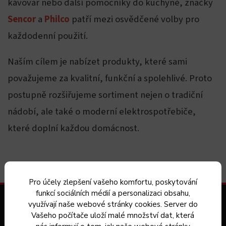
kávovar nebo další pomocníky do kuchyně, značky
Sencor
a
Philco
patří mezi osvědčené volby pro
každodenní použití.
Naším cílem je nabízet produkty, které sami
považujeme za kvalitní, funkční a spolehlivé. Proto
postupně rozšiřujeme sortiment nejen o tradiční
nádobí, ale také o moderní elektrospotřebiče,
které doplní každou domácnost.
Pro účely zlepšení vašeho komfortu, poskytování
funkcí sociálních médií a personalizaci obsahu,
Zákaznický servis
využívají naše webové stránky cookies. Server do
Vašeho počítače uloží malé množství dat, která