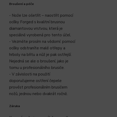
Broušení a péče
- Nože lze ošetřit – naostřit pomocí
ocílky Forged s kvalitní brusnou
diamantovou vrstvou, která je
speciálně vyrobená pro tento účel.
- Vezměte prosím na vědomí: pomocí
ocílky odstraníte malé otřepy a
hrboly na břitu a nůž je pak ostřejší.
Nejedná se ale o broušení, jako je
tomu u profesionálního brusiče.
- V závislosti na použití
doporučujeme ostření čepele
provést profesionálním brusičem
nožů, jednou nebo dvakrát ročně.
Záruka