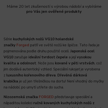
Máme 20 let zkušeností s výrobou nádobí a vybíráme
pro Vás jen ověřené produkty
Série
kuchyňských nožů VG10 holandské
značky
Forged
patří ve světě nožů ke špičce. Tato řada je
pojmenována podle druhu použité oceli.
Japonská ocel
VG10
zaručuje
ideální tvrdost čepele
a její
vysokou
kvalitu a odolnost
. Nože jsou
kované v pěti vrstvách
, což
jim dodává autentický vzhled. Speciální rukojeť je vyrobena
z
luxusního kořenového dřeva
.
Dřevěná dárková
krabička
je už jen třešničkou na dortu!
Není vhodný do myčky
na nádobí, po umytí utřete do sucha.
Nizozemská značka
FORGED
představuje speciální a
nápaditou kolekci
ručně kovaných kuchyňských nožů z