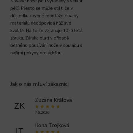
Kované nože jsou vyráběny s velkou
péčí. Přesto se může stát, že v
důsledku chybné montáže či vady
materiálu neodpovídá nůž své
kvalitě. Na to se vztahuje 10-ti letá
záruka. Záruka platí v případě
běžného používání nože v souladu s
našimi pokyny pro údržbu.
Zuzana Králova
ZK
7.8.2026
Ilona Trojková
IT