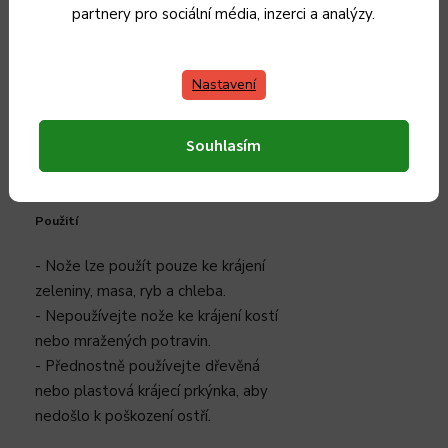
partnery pro sociální média, inzerci a analýzy.
- Pokud nůž delší dobu nepoužíváte,
je vhodné jej lehce potřít olivovým
nebo slunečnicovým olejem.
Nastavení
- Dřevěné rukojeti lze po vyschnutí
ošetřit olejem. Doporučuje se typ
Souhlasím
olejů, které se používají k péči o
dřevěná servírovací a krájecí prkýnka.
Použití
- Nože lze použít pouze ke krájení
zeleniny, masa, ryb a chleba.
- Nepoužívejte nože ke krájení kostí
nebo mražených potravin.
- Přednostně používejte dřevěná
nebo plastová krájecí prkýnka, aby
nedošlo k poškození ostří.