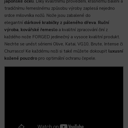
japonské oceli
. Díky kvalitnímu provedení, krásnému balení a
tradičnímu řemeslnému způsobu výroby zaplesá nejedno
srdce milovníka nožů. Nože jsou zabalené do
elegantní
dárkové krabičky z páleného dřeva
.
Ruční
výroba
,
kovářské řemeslo
a kvalitní zpracování činí z
každého nože FORGED jedinečný a vysoce kvalitní produkt.
Nechte se unést sériemi Olive, Katai, VG10, Brute, Intense či
Churrasco! Ke každému noži si také můžete dokoupit
luxusní
kožené pouzdro
pro optimální ochranu čepele.