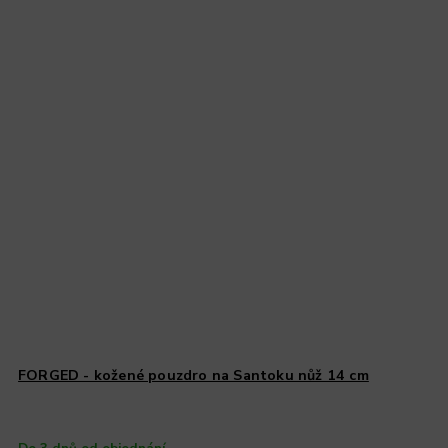
FORGED - kožené pouzdro na Santoku nůž 14 cm