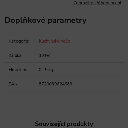
Zobrazit další hodnocení
Doplňkové parametry
Kategorie
:
Kuchyňské nože
Záruka
:
10 let
Hmotnost
:
0.45 kg
EAN
:
8720039624689
Související produkty