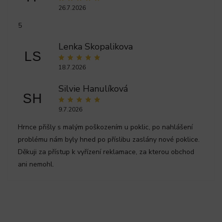
26.7.2026
5
Lenka Skopalikova
LS
18.7.2026
Silvie Hanulíková
SH
9.7.2026
Hrnce přišly s malým poškozením u poklic, po nahlášení
problému nám byly hned po příslibu zaslány nové poklice.
Děkuji za přístup k vyřízení reklamace, za kterou obchod
ani nemohl.