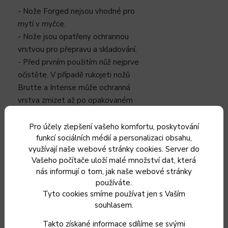
- Nože Forged nejsou vhodné pro
mytí v myčce.
- Nože jsou opatřeny ochrannou
vrstvou pro přepravu a skladování.
- Před prvním použitím nůž nejprve
očistěte. V případě rukojeti nožů
Brutte a Intense může ochranná
vrstva zmizet až po opakovaném
použití.
- Nůž umývejte vždy ručně, teplou
Pro účely zlepšení vašeho komfortu, poskytování
funkcí sociálních médií a personalizaci obsahu,
vodou a menším množstvím
využívají naše webové stránky cookies. Server do
saponátu. Poté vždy důkladně
Vašeho počítače uloží malé množství dat, která
osušte hadříkem.
nás informují o tom, jak naše webové stránky
- Po každém použití je nůž třeba
používáte.
opět vyčistit a osušit. Pokud nůž
Tyto cookies smíme používat jen s Vaším
zůstane příliš dlouho v kontaktu s
souhlasem.
kapalinami nebo jinými látkami,
Takto získané informace sdílíme se svými
mohou se objevit rezavé skvrny.