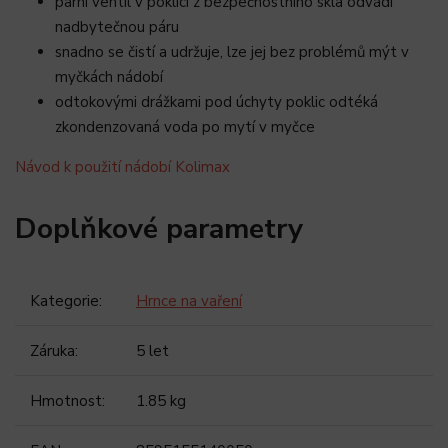
parní ventil v poklici z bezpečnostního skla odvádí
nadbytečnou páru
snadno se čistí a udržuje, lze jej bez problémů mýt v
myčkách nádobí
odtokovými drážkami pod úchyty poklic odtéká
zkondenzovaná voda po mytí v myčce
Návod k použití nádobí Kolimax
Doplňkové parametry
Kategorie
:
Hrnce na vaření
Záruka
:
5 let
Hmotnost
:
1.85 kg