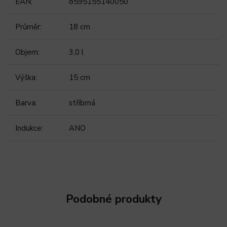
EAN
:
8595155140050
Průměr
:
18 cm
Objem
:
3,0 l
Výška
:
15 cm
Barva
:
stříbrná
Indukce
:
ANO
Podobné produkty