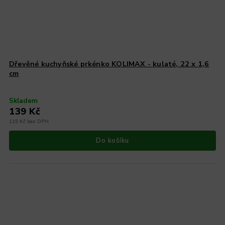
Dřevěné kuchyňské prkénko KOLIMAX - kulaté, 22 x 1,6
cm
Skladem
139 Kč
115 Kč bez DPH
Do košíku