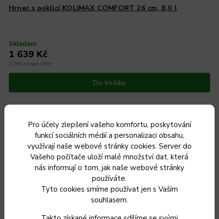
Hrnec s poklicí KOLIMAX COMFORT 26 cm, 8,0 l
Skladem
1 639 Kč
1 355 Kč bez DPH
Do košíku
Pro účely zlepšení vašeho komfortu, poskytování
funkcí sociálních médií a personalizaci obsahu,
Český výrobek
využívají naše webové stránky cookies. Server do
Vašeho počítače uloží malé množství dat, která
nás informují o tom, jak naše webové stránky
používáte.
Tyto cookies smíme používat jen s Vaším
souhlasem.
Takto získané informace sdílíme se svými