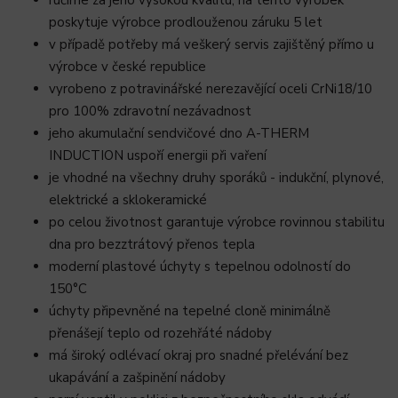
ručíme za jeho vysokou kvalitu, na tento výrobek
poskytuje výrobce prodlouženou záruku 5 let
v případě potřeby má veškerý servis zajištěný přímo u
výrobce v české republice
vyrobeno z potravinářské nerezavějící oceli CrNi18/10
pro 100% zdravotní nezávadnost
jeho akumulační sendvičové dno A-THERM
INDUCTION uspoří energii při vaření
je vhodné na všechny druhy sporáků - indukční, plynové,
elektrické a sklokeramické
po celou životnost garantuje výrobce rovinnou stabilitu
dna pro bezztrátový přenos tepla
moderní plastové úchyty s tepelnou odolností do
150°C
úchyty připevněné na tepelné cloně minimálně
přenášejí teplo od rozehřáté nádoby
má široký odlévací okraj pro snadné přelévání bez
ukapávání a zašpinění nádoby