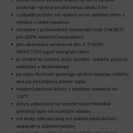
ručíme za jeho vysokou kvalitu, na tento výrobek
poskytuje výrobce prodlouženou záruku 5 let
v případě potřeby má veškerý servis zajištěný přímo u
výrobce v české republice
vyrobeno z potravinářské nerezavějící oceli CrNi18/10
pro 100% zdravotní nezávadnost
jeho akumulační sendvičové dno A-THERM
INDUCTION uspoří energii při vaření
je vhodné na všechny druhy sporáků - indukční, plynové,
elektrické a sklokeramické
po celou životnost garantuje výrobce rovinnou stabilitu
dna pro bezztrátový přenos tepla
moderní plastové úchyty s tepelnou odolností do
150°C
úchyty připevněné na tepelné cloně minimálně
přenášejí teplo od rozehřáté nádoby
má široký odlévací okraj pro snadné přelévání bez
ukapávání a zašpinění nádoby