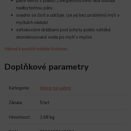
parní ventil v poklici z bezpečnostního skla odvádí
nadbytečnou páru
snadno se čistí a udržuje, lze jej bez problémů mýt v
myčkách nádobí
odtokovými drážkami pod úchyty poklic odtéká
zkondenzovaná voda po mytí v myčce
Návod k použití nádobí Kolimax
Doplňkové parametry
Kategorie
:
Hrnce na vaření
Záruka
:
5 let
Hmotnost
:
1.68 kg