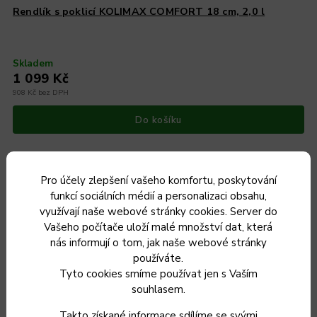
Rendlík s poklicí KOLIMAX COMFORT 18 cm, 2,0 l
Skladem
1 099 Kč
908 Kč bez DPH
Do košíku
Pro účely zlepšení vašeho komfortu, poskytování
funkcí sociálních médií a personalizaci obsahu,
Český výrobek
využívají naše webové stránky cookies. Server do
Vašeho počítače uloží malé množství dat, která
nás informují o tom, jak naše webové stránky
používáte.
Tyto cookies smíme používat jen s Vaším
souhlasem.
Takto získané informace sdílíme se svými