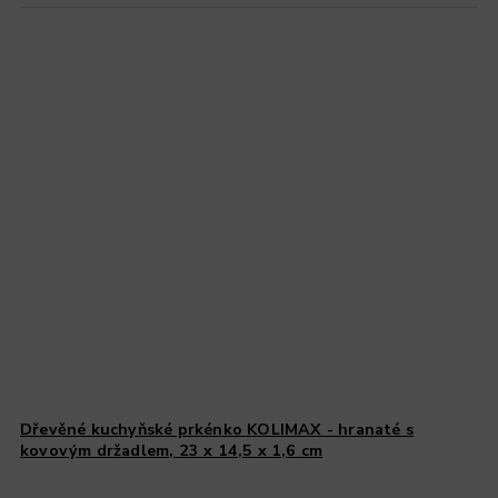
Dřevěné kuchyňské prkénko KOLIMAX - hranaté s
kovovým držadlem, 23 x 14,5 x 1,6 cm