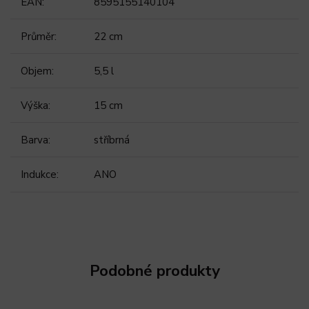
EAN
:
8595155140104
Průměr
:
22 cm
Objem
:
5,5 l
Výška
:
15 cm
Barva
:
stříbrná
Indukce
:
ANO
Podobné produkty