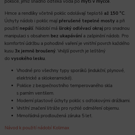
poklice, jimiž snadno odtéká voda po
mytí v myčce
.
Hrnce a rendlíky včetně poklic odolávají teplotě
až 150 °C
.
Úchyty nádob i poklic mají
přerušené tepelné mosty
a při
použití
nepálí
. Nádobí má
široký odlévací okraj
pro snadnou
manipulaci s obsahem
bez ukapávání
a zašpinění nádob. Pro
komfortní údržbu a pohodlné vaření je vnitřní povrch každého
kusu
3x jemně broušený
. Vnější povrch je leštěný
do
vysokého lesku
.
Vhodné pro všechny typy sporáků (indukční, plynové,
elektrické a sklokeramické).
Poklice z bezpečnostního temperovaného skla
s
parním ventilem.
Moderní plastové úchyty poklic s odtokovými drážkami.
Vnitřní značení litráže pro rychlé odměření objemu.
Mimořádná prodloužená záruka 5 let.
Návod k použití nádobí Kolimax