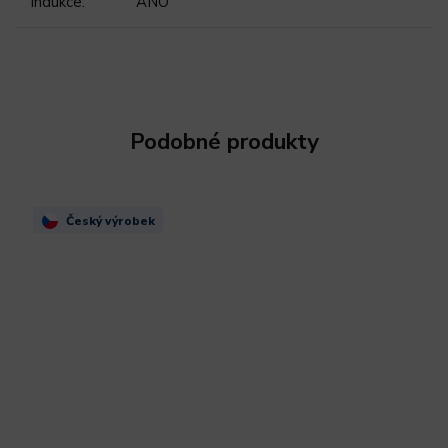
Indukce
:
ANO
Podobné produkty
Český výrobek