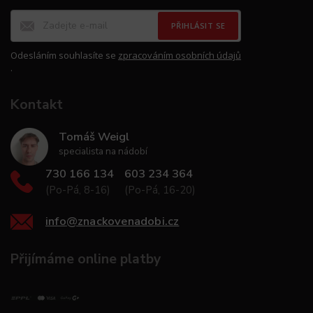
PŘIHLÁSIT SE
Odesláním souhlasíte se
zpracováním osobních údajů
.
Kontakt
Tomáš Weigl
specialista na nádobí
730 166 134
603 234 364
(Po-Pá, 8-16)
(Po-Pá, 16-20)
info
@
znackovenadobi.cz
Přijímáme online platby