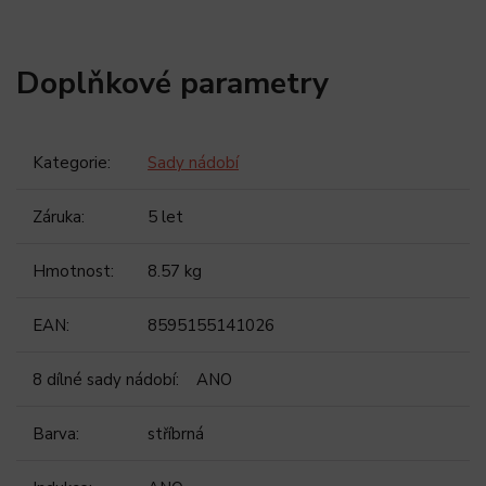
Doplňkové parametry
Kategorie
:
Sady nádobí
Záruka
:
5 let
Hmotnost
:
8.57 kg
EAN
:
8595155141026
8 dílné sady nádobí
:
ANO
Barva
:
stříbrná