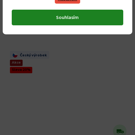
5 590 Kč
4 620 Kč bez DPH
Souhlasím
Do košíku
Český výrobek
Akce
Sleva 20%