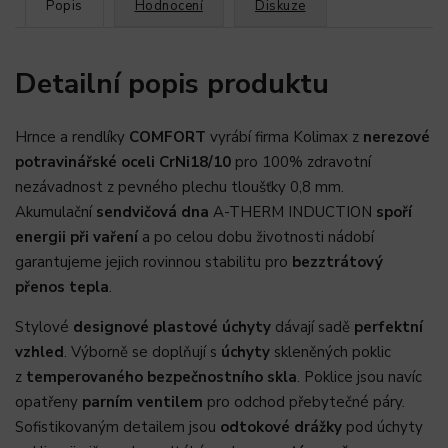
Popis
Hodnocení
Diskuze
Detailní popis produktu
Hrnce a rendlíky
COMFORT
vyrábí firma Kolimax z
nerezové
potravinářské oceli CrNi18/10
pro 100% zdravotní
nezávadnost z pevného plechu tloušťky 0,8 mm.
Akumulační
sendvičová dna
A-THERM INDUCTION
spoří
energii při vaření
a po celou dobu životnosti nádobí
garantujeme jejich rovinnou stabilitu pro
bezztrátový
přenos tepla
.
Stylové
designové plastové úchyty
dávají sadě
perfektní
vzhled
. Výborně se doplňují s
úchyty
skleněných poklic
z
temperovaného bezpečnostního skla
. Poklice jsou navíc
opatřeny
parním ventilem
pro odchod přebytečné páry.
Sofistikovaným detailem jsou
odtokové drážky
pod úchyty