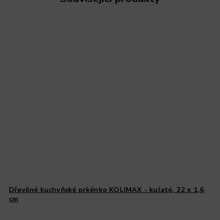
Dřevěné kuchyňské prkénko KOLIMAX - kulaté, 22 x 1,6
cm