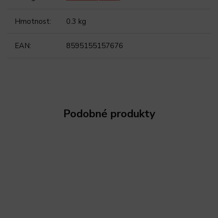
Hmotnost
:
0.3 kg
EAN
:
8595155157676
Podobné produkty