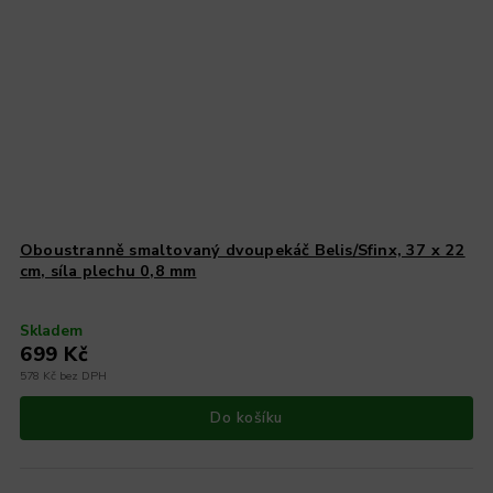
Oboustranně smaltovaný dvoupekáč Belis/Sfinx, 37 x 22
cm, síla plechu 0,8 mm
Skladem
699 Kč
578 Kč bez DPH
Do košíku