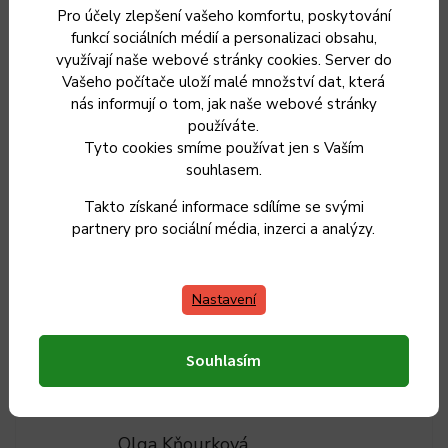
Pro účely zlepšení vašeho komfortu, poskytování
funkcí sociálních médií a personalizaci obsahu,
využívají naše webové stránky cookies. Server do
Vašeho počítače uloží malé množství dat, která
nás informují o tom, jak naše webové stránky
Dřevěná medonoska KOLIMAX 18 cm
používáte.
Tyto cookies smíme používat jen s Vaším
souhlasem.
Skladem
Takto získané informace sdílíme se svými
19 Kč
partnery pro sociální média, inzerci a analýzy.
16 Kč bez DPH
Do košíku
Nastavení
Souhlasím
Olga Kňourková