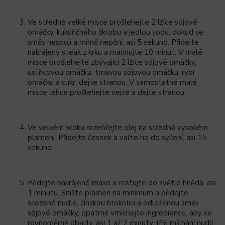
Ve středně velké misce prošlehejte 2 lžíce sójové
omáčky, kukuřičného škrobu a jedlou sodu, dokud se
směs nespojí a mírně nepění, asi 5 sekund. Přidejte
nakrájený steak z krku a marinujte 10 minut. V malé
misce prošlehejte zbývající 2 lžíce sójové omáčky,
ústřicovou omáčku, tmavou sójovou omáčku, rybí
omáčku a cukr; dejte stranou. V samostatné malé
misce lehce prošlehejte vejce a dejte stranou.
Ve velkém woku rozehřejte olej na středně vysokém
plameni. Přidejte česnek a vařte ho do syčení, asi 15
sekund.
Přidejte nakrájené maso a restujte do světle hněda, asi
1 minutu. Snižte plamen na minimum a přidejte
scezené nudle, čínskou brokolici a odloženou směs
sójové omáčky, opatrně vmíchejte ingredience, aby se
rovnoměrně obalily, asi 1 až 2 minuty. (Při míchání nudlí