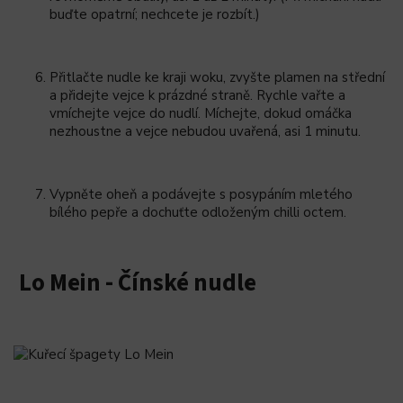
buďte opatrní; nechcete je rozbít.)
Přitlačte nudle ke kraji woku, zvyšte plamen na střední
a přidejte vejce k prázdné straně. Rychle vařte a
vmíchejte vejce do nudlí. Míchejte, dokud omáčka
nezhoustne a vejce nebudou uvařená, asi 1 minutu.
Vypněte oheň a podávejte s posypáním mletého
bílého pepře a dochuťte odloženým chilli octem.
Lo Mein - Čínské nudle