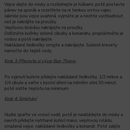
Vejce dejte do misky a rozšlehejte je hůlkami, poté postavte
pánev na sporák a rozetřete na ni tenkou vrstvu vajec.
Jakmile jsou vejce uvařená, vyjměte je a nechte vychladnout,
než je nakrájíte na proužky.
Vepřovou klobásu nakrájejte na proužky.
Odřízněte kořínky zelené cibulky a koriandru, propláchněte je
vodou a poté nakrájejte.
Nakládané ředkvičky omyjte a nakrájejte. Sušené krevety
namočte do teplé vody.
Krok 3: Připravte si vývar Bun Thang.
Po vyjmutí kuřete přidejte nakládané ředkvičky, 1/2 mrkve a
1/4 cibule a vařte s kostní dření na mírném ohni 30 minut,
poté snižte teplotu na minimum.
Krok 4: Smíchání
Nudle spařte ve vroucí vodě, poté je naskládejte do misky a
navrch přidejte natrhané kuřecí maso, vepřovou roládu,
smažená vejce, nakládané ředkvičky a koriandr. Poté zalijte