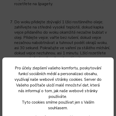
rozetřete na špagety.
Do woku přidejte zbývající 1 lžíci rostlinného oleje;
zahřívejte na středně vysoké teplotě, dokud kapka
vejce přidaného do woku okamžitě nezačne bublat v
oleji. Přidejte vejce; vařte bez rušení, dokud vejce
nezačnou nabobtnávat a tuhnout podél okrajů woku,
asi 30 sekund. Pokračujte ve vaření za stálého míchání,
dokud vejce neztuhnou, asi 1 minutu. Lžící rozetřete
vejce na kuřecí směs a ihned podávejte
Yakisoba - Japonské smažené
Pro účely zlepšení vašeho komfortu, poskytování
funkcí sociálních médií a personalizaci obsahu,
nudle
využívají naše webové stránky cookies. Server do
Vašeho počítače uloží malé množství dat, která
nás informují o tom, jak naše webové stránky
používáte.
Tyto cookies smíme používat jen s Vaším
souhlasem.
Toto slané, smažené nudlové jídlo je oblíbeným japonským