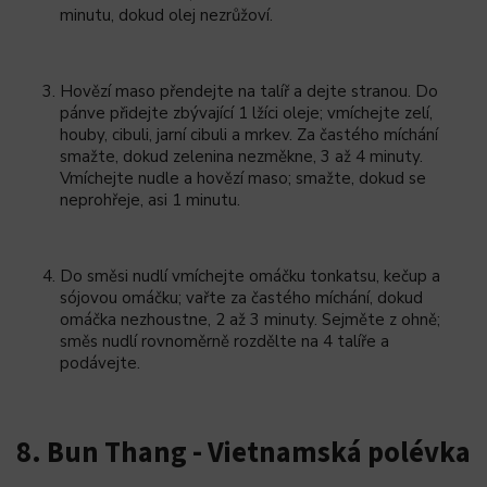
minutu, dokud olej nezrůžoví.
Hovězí maso přendejte na talíř a dejte stranou. Do
pánve přidejte zbývající 1 lžíci oleje; vmíchejte zelí,
houby, cibuli, jarní cibuli a mrkev. Za častého míchání
smažte, dokud zelenina nezměkne, 3 až 4 minuty.
Vmíchejte nudle a hovězí maso; smažte, dokud se
neprohřeje, asi 1 minutu.
Do směsi nudlí vmíchejte omáčku tonkatsu, kečup a
sójovou omáčku; vařte za častého míchání, dokud
omáčka nezhoustne, 2 až 3 minuty. Sejměte z ohně;
směs nudlí rovnoměrně rozdělte na 4 talíře a
podávejte.
8. Bun Thang - Vietnamská polévka