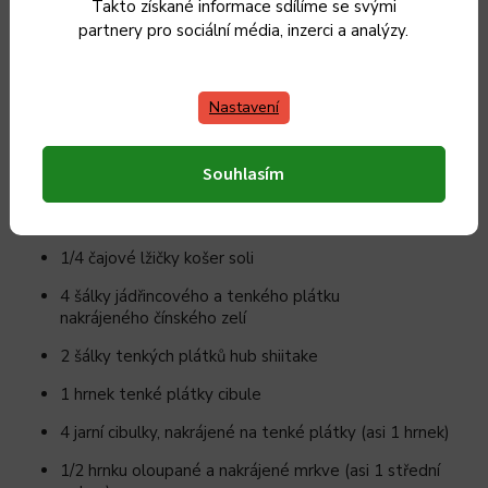
pouličním jídlem, které se připravuje za pouhých 20 minut.
Takto získané informace sdílíme se svými
partnery pro sociální média, inzerci a analýzy.
Ingredience
Nastavení
2 balení
(100 g)
sušených
ramen nudlí
nebo
2
balení
(110 g)
mražených
ramen nudlí
Souhlasím
3
lžíce
rostlinného oleje,
rozdělené
225
g
tenkého plátku
rib-eye steaku
1/4
čajové lžičky
košer soli
4
šálky
jádřincového a tenkého plátku
nakrájeného
čínského zelí
2
šálky
tenkých plátků
hub shiitake
1
hrnek
tenké plátky
cibule
4
jarní cibulky,
nakrájené na tenké plátky (asi 1 hrnek)
1/2
hrnku
oloupané a nakrájené
mrkve
(asi 1 střední