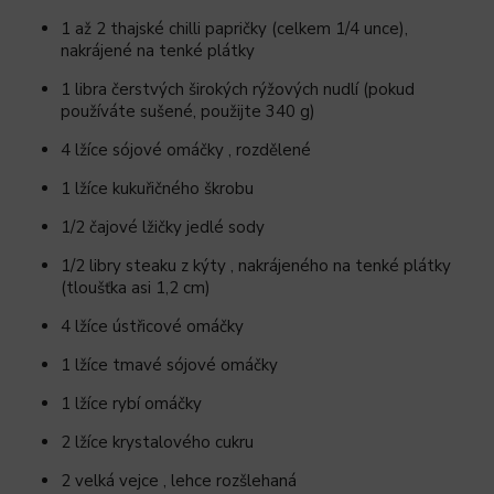
1 až 2
thajské chilli papričky
(celkem 1/4 unce),
nakrájené na tenké plátky
1
libra
čerstvých
širokých rýžových nudlí
(pokud
používáte sušené, použijte 340 g)
4
lžíce
sójové omáčky
, rozdělené
1
lžíce
kukuřičného škrobu
1/2
čajové lžičky
jedlé sody
1/2
libry
steaku z kýty
, nakrájeného na tenké plátky
(tloušťka asi 1,2 cm)
4
lžíce
ústřicové omáčky
1
lžíce
tmavé sójové omáčky
1
lžíce
rybí omáčky
2
lžíce
krystalového cukru
2
velká vejce
, lehce rozšlehaná