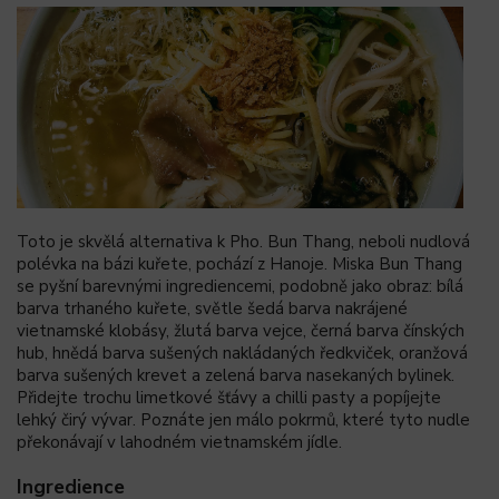
Toto je skvělá alternativa k Pho. Bun Thang, neboli nudlová
polévka na bázi kuřete, pochází z Hanoje. Miska Bun Thang
se pyšní barevnými ingrediencemi, podobně jako obraz: bílá
barva trhaného kuřete, světle šedá barva nakrájené
vietnamské klobásy, žlutá barva vejce, černá barva čínských
hub, hnědá barva sušených nakládaných ředkviček, oranžová
barva sušených krevet a zelená barva nasekaných bylinek.
Přidejte trochu limetkové šťávy a chilli pasty a popíjejte
lehký čirý vývar. Poznáte jen málo pokrmů, které tyto nudle
překonávají v lahodném vietnamském jídle.
Ingredience