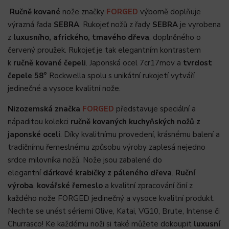
Ručně kované
nože značky
FORGED
výborně doplňuje
výrazná řada
SEBRA
. Rukojeť nožů z řady
SEBRA
je vyrobena
z
luxusního, afrického, tmavého dřeva
, doplněného o
červený proužek. Rukojeť je tak elegantním kontrastem
k
ručně kované čepeli
. Japonská ocel 7cr17mov a
tvrdost
čepele 58°
Rockwella spolu s unikátní rukojetí vytváří
jedinečné a vysoce kvalitní nože.
Nizozemská značka
FORGED
představuje speciální a
nápaditou kolekci
ručně kovaných kuchyňských nožů z
japonské oceli
. Díky kvalitnímu provedení, krásnému balení a
tradičnímu řemeslnému způsobu výroby zaplesá nejedno
srdce milovníka nožů. Nože jsou zabalené do
elegantní
dárkové krabičky z páleného dřeva
.
Ruční
výroba
,
kovářské řemeslo
a kvalitní zpracování činí z
každého nože FORGED jedinečný a vysoce kvalitní produkt.
Nechte se unést sériemi Olive, Katai, VG10, Brute, Intense či
Churrasco! Ke každému noži si také můžete dokoupit
luxusní