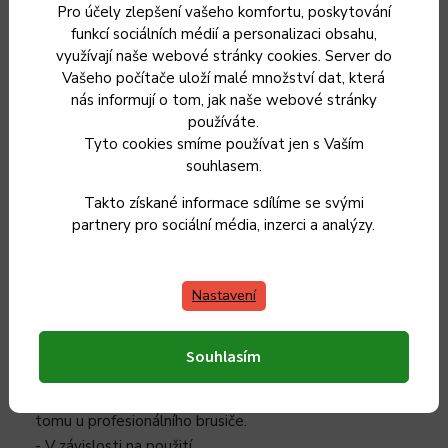
zeleniny, masa, ryb a chleba.
Pro účely zlepšení vašeho komfortu, poskytování
- Nepoužívejte nože ke krájení kostí
funkcí sociálních médií a personalizaci obsahu,
nebo mražených potravin.
využívají naše webové stránky cookies. Server do
Vašeho počítače uloží malé množství dat, která
- Přednostně používejte dřevěná
nás informují o tom, jak naše webové stránky
nebo plastová krájecí prkýnka, aby
používáte.
nedošlo k poškození ostří.
Tyto cookies smíme používat jen s Vaším
souhlasem.
Broušení a péče
Takto získané informace sdílíme se svými
- Nože lze ošetřit – naostřit pomocí
partnery pro sociální média, inzerci a analýzy.
ocílky Forged s kvalitní brusnou
diamantovou vrstvou, která je
Nastavení
speciálně vyrobená pro tento účel.
- Vezměte prosím na vědomí: pomocí
ocílky odstraníte malé otřepy a
Souhlasím
hrboly na břitu a nůž je pak ostřejší.
Nejedná se ale o broušení, jako je
tomu u profesionálního brusiče.
- V závislosti na použití