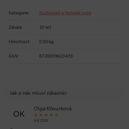
Kategorie
:
Kuchyňské a řeznické nože
Záruka
:
10 let
Hmotnost
:
0.55 kg
EAN
:
8720039623439
Olga Kňourková
OK
8.8.2026