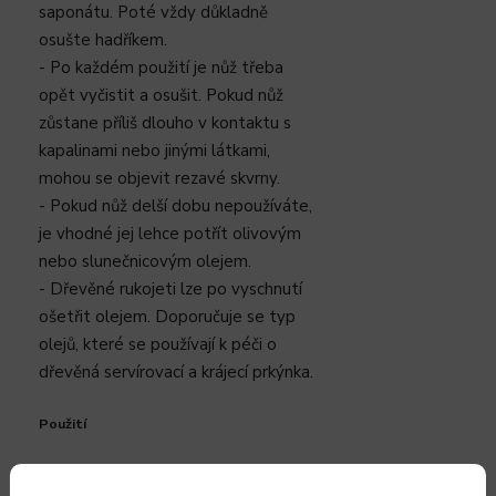
saponátu. Poté vždy důkladně
osušte hadříkem.
- Po každém použití je nůž třeba
opět vyčistit a osušit. Pokud nůž
zůstane příliš dlouho v kontaktu s
kapalinami nebo jinými látkami,
mohou se objevit rezavé skvrny.
- Pokud nůž delší dobu nepoužíváte,
je vhodné jej lehce potřít olivovým
nebo slunečnicovým olejem.
- Dřevěné rukojeti lze po vyschnutí
ošetřit olejem. Doporučuje se typ
olejů, které se používají k péči o
dřevěná servírovací a krájecí prkýnka.
Použití
- Nože lze použít pouze ke krájení