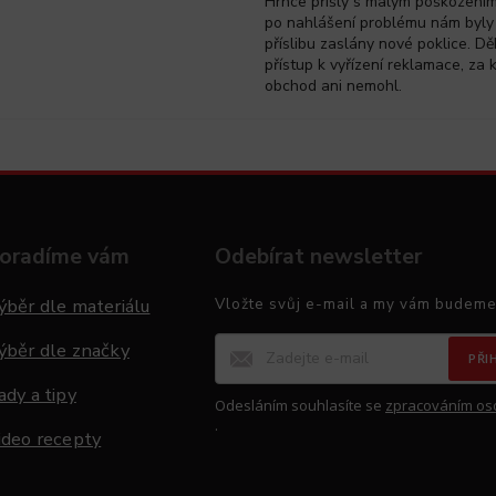
Hrnce přišly s malým poškozením 
po nahlášení problému nám byly
příslibu zaslány nové poklice. Dě
přístup k vyřízení reklamace, za 
obchod ani nemohl.
oradíme vám
Odebírat newsletter
ýběr dle materiálu
Vložte svůj e-mail a my vám budeme
ýběr dle značky
PŘI
ady a tipy
Odesláním souhlasíte se
zpracováním os
.
ideo recepty