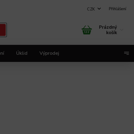
Přihlášení
CZK
Prázdný
košík
ní
Úklid
Výprodej
X