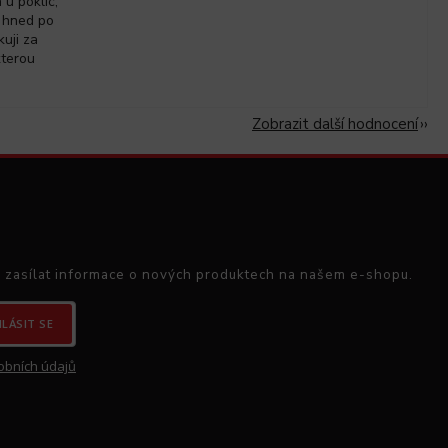
u poklic,
 hned po
kuji za
kterou
Zobrazit další hodnocení
 zasílat informace o nových produktech na našem e-shopu.
HLÁSIT SE
obních údajů