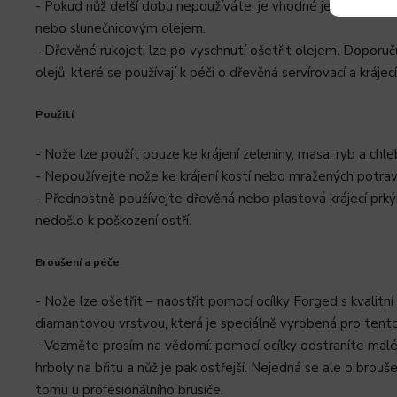
- Pokud nůž delší dobu nepoužíváte, je vhodné jej lehce pot
nebo slunečnicovým olejem.
- Dřevěné rukojeti lze po vyschnutí ošetřit olejem. Doporuč
olejů, které se používají k péči o dřevěná servírovací a krájec
Použití
- Nože lze použít pouze ke krájení zeleniny, masa, ryb a chle
- Nepoužívejte nože ke krájení kostí nebo mražených potrav
- Přednostně používejte dřevěná nebo plastová krájecí prký
nedošlo k poškození ostří.
Broušení a péče
- Nože lze ošetřit – naostřit pomocí ocílky Forged s kvalitn
diamantovou vrstvou, která je speciálně vyrobená pro tento
- Vezměte prosím na vědomí: pomocí ocílky odstraníte malé
hrboly na břitu a nůž je pak ostřejší. Nejedná se ale o broušen
tomu u profesionálního brusiče.