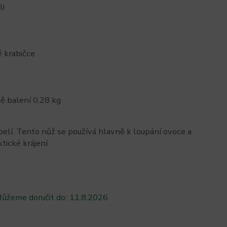
li
 krabičce
 balení 0,28 kg
pelí. Tento nůž se používá hlavně k loupání ovoce a
ktické krájení
ůžeme doručit do:
11.8.2026