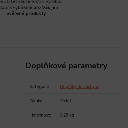
 20 let zkušeností s výrobou
dobí a vybíráme
pro Vás jen
ověřené produkty
Doplňkové parametry
Kategorie
:
Doplňky do kuchyně
Záruka
:
10 let
Hmotnost
:
0.28 kg