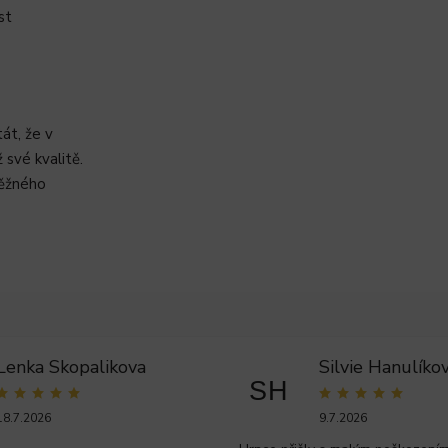
st
át, že v
své kvalitě.
běžného
Lenka Skopalikova
Silvie Hanulíko
SH
18.7.2026
9.7.2026