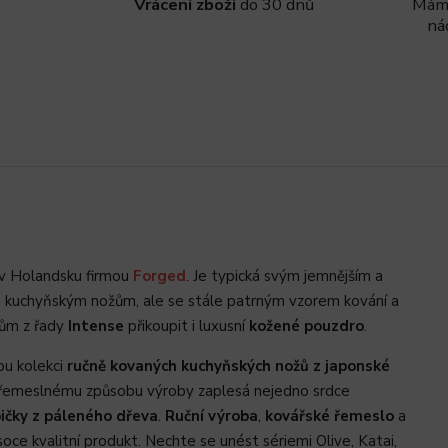
Vrácení zboží
do 30 dnů
Máme
ná
v Holandsku firmou
Forged
. Je typická svým jemnějším a
ím kuchyňským nožům, ale se stále patrným vzorem kování a
žům z řady
Intense
přikoupit i luxusní
kožené pouzdro
.
ou kolekci
ručně kovaných kuchyňských nožů z japonské
mu řemeslnému způsobu výroby zaplesá nejedno srdce
ičky z páleného dřeva
.
Ruční výroba
,
kovářské řemeslo
a
oce kvalitní produkt. Nechte se unést sériemi Olive, Katai,