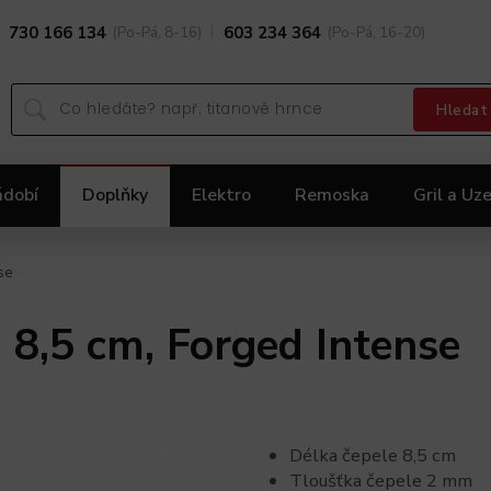
730 166 134
(Po-Pá, 8-16)
603 234 364
(Po-Pá, 16-20)
Hledat
ádobí
Doplňky
Elektro
Remoska
Gril a Uze
Dárky
Black Friday 2025
Akční nabídka KOLIMA
se
 8,5 cm, Forged Intense
Délka čepele 8,5 cm
Tloušťka čepele 2 mm