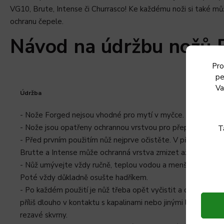
VG10, Brute, Intense či Churrasco! Ke každému noži si také m
ochranu čepele.
Návod na údržbu nožů 
Pro
pe
Va
Údržba
- Nože Forged nejsou vhodné pro mytí v myčce.
- Nože jsou opatřeny ochrannou vrstvou pro přepravu a skla
T
- Před prvním použitím nůž nejprve očistěte. V případě rukoj
Brutte a Intense může ochranná vrstva zmizet až po opako
- Nůž umývejte vždy ručně, teplou vodou a menším množst
Poté vždy důkladně osušte hadříkem.
- Po každém použití je nůž třeba opět vyčistit a osušit. Po
příliš dlouho v kontaktu s kapalinami nebo jinými látkami, m
rezavé skvrny.