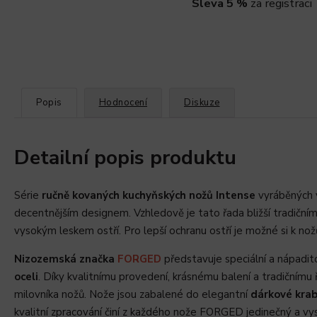
Sleva 5 %
za registraci
Popis
Hodnocení
Diskuze
Detailní popis produktu
Série
ručně kovaných kuchyňských nožů Intense
vyráběných 
decentnějším designem. Vzhledově je tato řada bližší tradičn
vysokým leskem ostří. Pro lepší ochranu ostří je možné si k no
Nizozemská značka
FORGED
představuje speciální a nápadit
oceli
. Díky kvalitnímu provedení, krásnému balení a tradiční
milovníka nožů. Nože jsou zabalené do elegantní
dárkové krab
kvalitní zpracování činí z každého nože FORGED jedinečný a vys