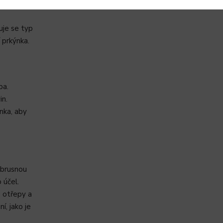
řít olivovým
uje se typ
í prkýnka.
ba.
in.
nka, aby
í brusnou
 účel.
 otřepy a
í, jako je