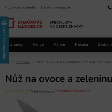
Hodnocení obchodu
Dárky k objednávce
Značky
Hrnce
Pánve
Pekáče
Sady n
Video kuchařka
Slevy 2.jakost
Materiály
Doplňky
Nůž na ovoce a zeleninu 8,5 cm, Forged Inten
/
/
Nůž na ovoce a zeleninu
Podrobnosti hodnocení
Neohodnoceno