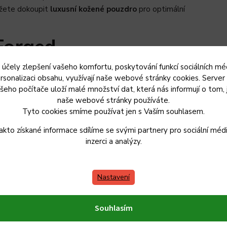
ůžete dokoupit
luxusní kožené pouzdro
pro optimální
Forged
 účely zlepšení vašeho komfortu, poskytování funkcí sociálních méd
rsonalizaci obsahu, využívají naše webové stránky cookies. Server
šeho počítače uloží malé množství dat, která nás informují o tom, 
naše webové stránky používáte.
Tyto cookies smíme používat jen s Vaším souhlasem.
dování.
akto získané informace sdílíme se svými partnery pro sociální médi
inzerci a analýzy.
eti nožů
vaném použití.
vím saponátu.
Nastavení
kud nůž zůstane
ohou se objevit
Souhlasím