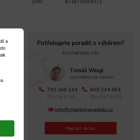
EAN
:
8718719304372
ií a
Potřebujete poradit s výběrem?
 do
Kontaktujte nás
jak
Tomáš Weigl
specialista na nádobí
a,
730 166 134
603 234 364
(Po-Pá, 8-16)
(Po-Pá, 16-20)
info@znackovenadobi.cz
Napsat dotaz