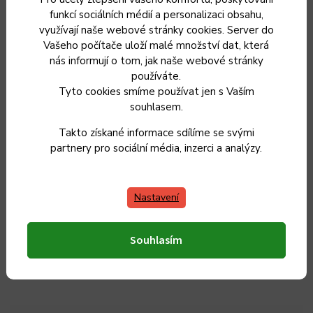
Doplňkové parametry
funkcí sociálních médií a personalizaci obsahu,
využívají naše webové stránky cookies. Server do
Vašeho počítače uloží malé množství dat, která
Kategorie
:
Vykrvovací nože
nás informují o tom, jak naše webové stránky
používáte.
Záruka
:
2 roky
Tyto cookies smíme používat jen s Vaším
souhlasem.
Hmotnost
:
0.12 kg
Takto získané informace sdílíme se svými
partnery pro sociální média, inzerci a analýzy.
Délka čepele
:
20 cm
Celková délka nože
:
34 cm
Nastavení
Materiál rukojeti
:
tvrzený plast
Souhlasím