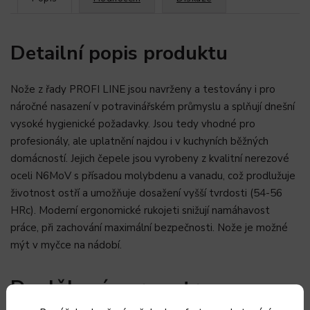
Detailní popis produktu
Nože z řady PROFI LINE jsou navrženy a testovány i pro
náročné nasazení v
potravinářském průmyslu
a splňují dnešní
vysoké hygienické požadavky. Jsou tedy vhodné pro
profesionály, ale uplatnění najdou i v kuchyních běžných
domácností. Jejich čepele jsou vyrobeny z kvalitní nerezové
oceli N6MoV s přísadou molybdenu a vanadu, což prodlužuje
životnost ostří a umožňuje dosažení vyšší tvrdosti (54-56
HRc). Moderní ergonomické rukojeti snižují namáhavost
práce, při zachování maximální bezpečnosti. Nože je možné
mýt v myčce na nádobí.
Doplňkové parametry