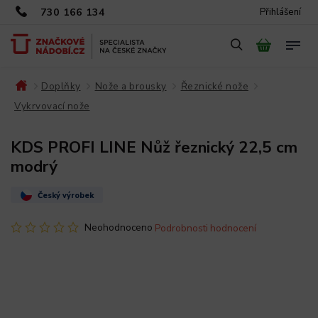
730 166 134
Přihlášení
Doplňky
Nože a brousky
Řeznické nože
/
/
/
/
Vykrvovací nože
/
KDS PROFI LINE Nůž řeznický 22,5 cm
modrý
Český výrobek
Neohodnoceno
Podrobnosti hodnocení