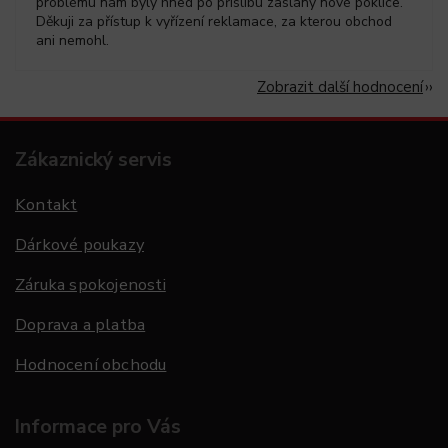
problému nám byly hned po příslibu zaslány nové poklice.
Děkuji za přístup k vyřízení reklamace, za kterou obchod
ani nemohl.
Zobrazit další hodnocení
Zákaznický servis
Kontakt
Dárkové poukazy
Záruka spokojenosti
Doprava a platba
Hodnocení obchodu
Informace pro Vás