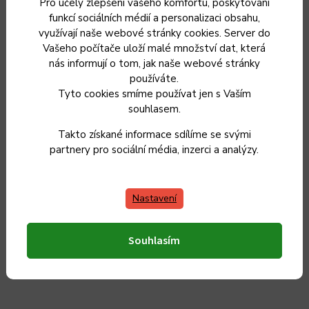
Pro účely zlepšení vašeho komfortu, poskytování
funkcí sociálních médií a personalizaci obsahu,
Kategorie
:
Vykrvovací nože
využívají naše webové stránky cookies. Server do
Vašeho počítače uloží malé množství dat, která
Záruka
:
2 roky
nás informují o tom, jak naše webové stránky
používáte.
Tyto cookies smíme používat jen s Vaším
Hmotnost
:
0.13 kg
souhlasem.
EAN
:
8594861169607
Takto získané informace sdílíme se svými
partnery pro sociální média, inzerci a analýzy.
Délka čepele
:
23 cm
Nastavení
Celková délka nože
:
37 cm
Materiál rukojeti
:
tvrzený plast
Souhlasím