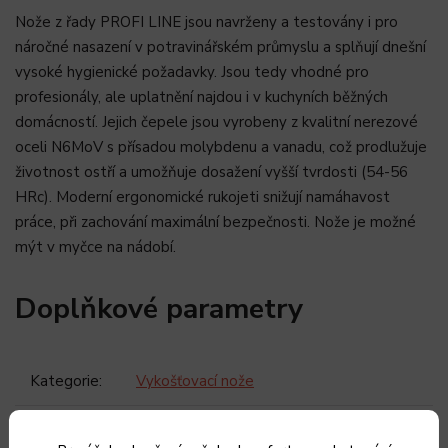
Nože z řady PROFI LINE jsou navrženy a testovány i pro
náročné nasazení v
potravinářském průmyslu
a splňují dnešní
vysoké hygienické požadavky. Jsou tedy vhodné pro
profesionály, ale uplatnění najdou i v kuchyních běžných
domácností. Jejich čepele jsou vyrobeny z kvalitní nerezové
oceli N6MoV s přísadou molybdenu a vanadu, což prodlužuje
životnost ostří a umožňuje dosažení vyšší tvrdosti (54-56
HRc). Moderní ergonomické rukojeti snižují namáhavost
práce, při zachování maximální bezpečnosti. Nože je možné
mýt v myčce na nádobí.
Doplňkové parametry
Kategorie
:
Vykošťovací nože
Záruka
:
2 roky