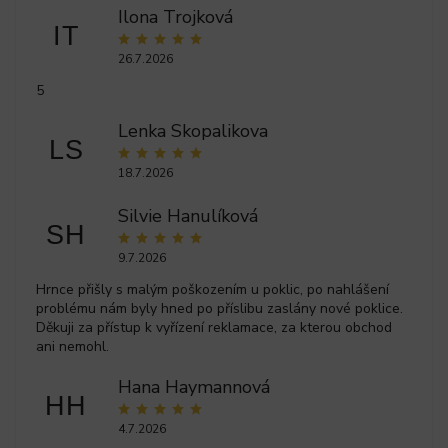
Ilona Trojková
IT
26.7.2026
5
Lenka Skopalikova
LS
18.7.2026
Silvie Hanulíková
SH
9.7.2026
Hrnce přišly s malým poškozením u poklic, po nahlášení
problému nám byly hned po příslibu zaslány nové poklice.
Děkuji za přístup k vyřízení reklamace, za kterou obchod
ani nemohl.
Hana Haymannová
HH
4.7.2026