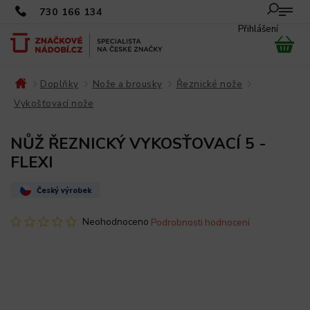
730 166 134
Přihlášení
Doplňky
Nože a brousky
Řeznické nože
/
/
/
/
Vykošťovací nože
/
NŮŽ ŘEZNICKÝ VYKOSŤOVACÍ 5 -
FLEXI
Český výrobek
Neohodnoceno
Podrobnosti hodnocení