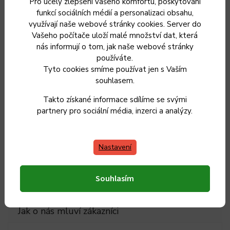
Pro účely zlepšení vašeho komfortu, poskytování
funkcí sociálních médií a personalizaci obsahu,
Hmotnost
:
0.083 kg
využívají naše webové stránky cookies. Server do
Vašeho počítače uloží malé množství dat, která
EAN
:
8594861165104
nás informují o tom, jak naše webové stránky
používáte.
Délka čepele
:
13 cm
Tyto cookies smíme používat jen s Vaším
souhlasem.
Celková délka nože
:
27 cm
Takto získané informace sdílíme se svými
partnery pro sociální média, inzerci a analýzy.
Materiál rukojeti
:
tvrzený plast
Položka byla vyprodána…
Nastavení
Souhlasím