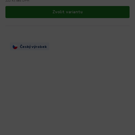
222 Kč bez DPH
Zvolit variantu
Český výrobek