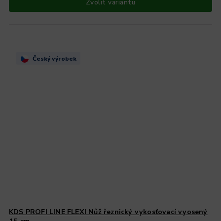
Zvolit variantu
Český výrobek
KDS PROFI LINE FLEXI Nůž řeznický vykosťovací vyosený