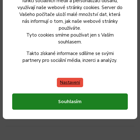
funkcí sociálních médií a personalizaci obsahu,
využívají naše webové stránky cookies. Server do
Vašeho počítače uloží malé množství dat, která
nás informují o tom, jak naše webové stránky
používáte.
Tyto cookies smíme používat jen s Vaším
souhlasem.
Takto získané informace sdílíme se svými
KDS PROFI LINE FLEXI Nůž řeznický vykosťovací vyosený
partnery pro sociální média, inzerci a analýzy.
11 cm
Momentálně nedostupné
Nastavení
269 Kč
242 Kč
200 Kč bez DPH
Souhlasím
Zvolit variantu