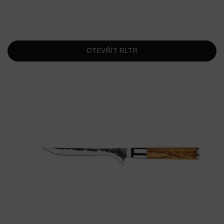
OTEVŘÍT FILTR