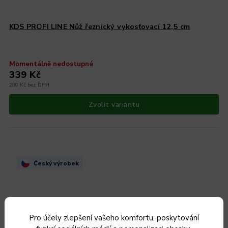
KDS PROFI LINE Nůž řeznický vykosťovací 12,5 cm
Momentálně nedostupné
339 Kč
280 Kč bez DPH
Zvolit variantu
Český výrobek
Pro účely zlepšení vašeho komfortu, poskytování