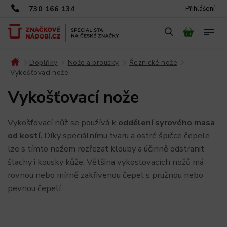
730 166 134
Přihlášení
Doplňky
Nože a brousky
Řeznické nože
/
/
/
/
Vykošťovací nože
Vykošťovací nože
Vykošťovací nůž
se používá k
oddělení syrového masa
od kostí.
Díky speciálnímu tvaru a ostré špičce čepele
lze s tímto nožem rozřezat klouby a účinně odstranit
šlachy i kousky kůže. Většina vykosťovacích nožů má
rovnou nebo mírně zakřivenou čepel s pružnou nebo
pevnou čepelí.