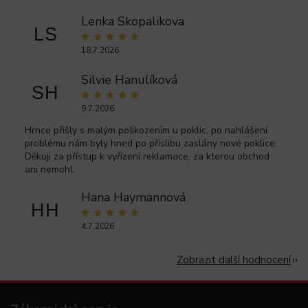
Lenka Skopalikova
LS
18.7.2026
Silvie Hanulíková
SH
9.7.2026
Hrnce přišly s malým poškozením u poklic, po nahlášení
problému nám byly hned po příslibu zaslány nové poklice.
Děkuji za přístup k vyřízení reklamace, za kterou obchod
ani nemohl.
Hana Haymannová
HH
4.7.2026
Zobrazit další hodnocení