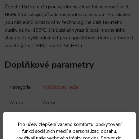
Čepele těchto nožů jsou vyrobeny z kvalitní nerezové oceli
N6MoV obsahující přísadu molybdenu a vanadu. Po zakalení
jsou následně ochlazovány technologií na bázi tekutého
dusíku až na -196°C, čímž získají výrazně lepší mechanické
vlastnosti, vyšší odolnost proti opotřebení a korozi a tvrdost
čepele (až o 2 HRC - na 57-59 HRC).
Doplňkové parametry
Kategorie
:
Vykošťovací nože
Záruka
:
2 roky
Hmotnost
:
0.083 kg
Pro účely zlepšení vašeho komfortu, poskytování
funkcí sociálních médií a personalizaci obsahu,
EAN
:
8594861165593
využívají naše webové stránky cookies. Server do