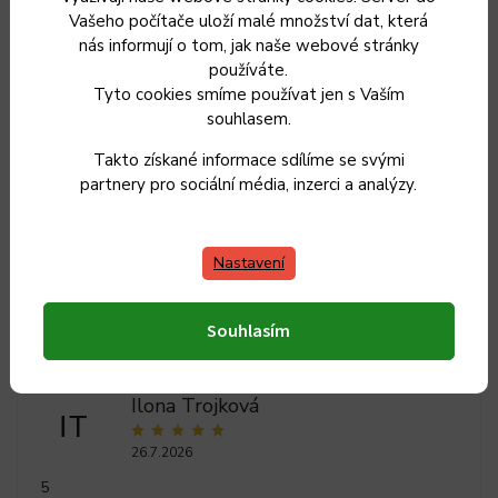
Vašeho počítače uloží malé množství dat, která
Délka čepele
:
13 cm
nás informují o tom, jak naše webové stránky
používáte.
Celková délka nože
:
27 cm
Tyto cookies smíme používat jen s Vaším
souhlasem.
Materiál rukojeti
:
tvrzený plast
Takto získané informace sdílíme se svými
partnery pro sociální média, inzerci a analýzy.
Položka byla vyprodána…
Nastavení
Souhlasím
Ilona Trojková
IT
26.7.2026
5