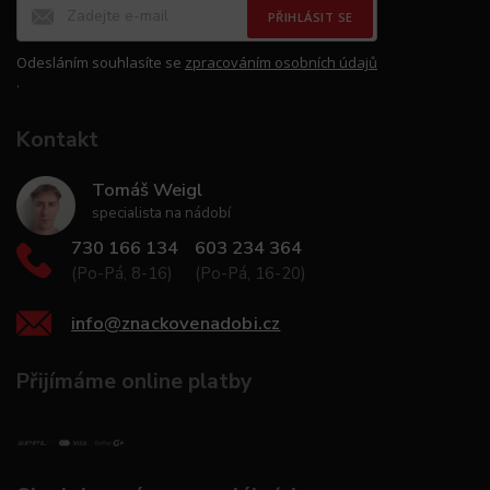
PŘIHLÁSIT SE
Odesláním souhlasíte se
zpracováním osobních údajů
.
Kontakt
Tomáš Weigl
specialista na nádobí
730 166 134
603 234 364
(Po-Pá, 8-16)
(Po-Pá, 16-20)
info
@
znackovenadobi.cz
Přijímáme online platby