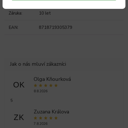
Záruka
:
10 let
EAN
:
8718719305379
Olga Kňourková
OK
8.8.2026
5
Zuzana Králova
ZK
7.8.2026