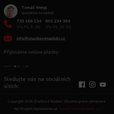
Tomáš Weigl
specialista na nádobí
730 166 134
603 234 364
(Po-Pá, 8-16)
(Po-Pá, 16-20)
info
@
znackovenadobi.cz
Přijímáme online platby
Sledujte nás na sociálních
sítích:
Copyright 2026
Značkové Nádobí
. Všechna práva vyhrazena.
Na Shoptet implementoval
Tomáš Hlad
Shoptak.cz