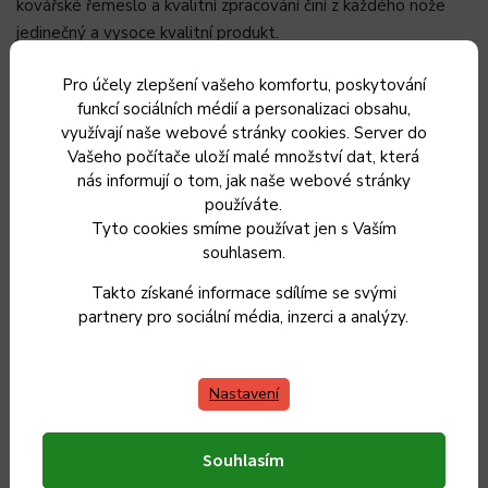
kovářské řemeslo a kvalitní zpracování činí z každého nože
jedinečný a vysoce kvalitní produkt.
Řada Olive v sobě kombinuje robustní provedení, jemnou
Pro účely zlepšení vašeho komfortu, poskytování
eleganci a styl, který jí dodává olivové dřevo. Zaoblená
funkcí sociálních médií a personalizaci obsahu,
dřevěná rukojeť je velmi příjemná a pohodlná pro držení.
využívají naše webové stránky cookies. Server do
Vašeho počítače uloží malé množství dat, která
Upevnění čepele na konci rukojeti je vyvážené a nůž působí
nás informují o tom, jak naše webové stránky
jako jeden celek.
používáte.
Tyto cookies smíme používat jen s Vaším
Ocilka nebrousí nůž, ale zajišťuje, aby byl směr hrany čepele
souhlasem.
vyrovnán tak, aby nůž zůstal ostrý. Pohybem celého nože
podél brousicí oceli se stane znovu ostrým. Je důležité
Takto získané informace sdílíme se svými
udržovat nůž vždy ve stejném úhlu. To platí pro obě strany
partnery pro sociální média, inzerci a analýzy.
nože.
Doplňkové parametry
Nastavení
Souhlasím
Kategorie
:
Ocílky a brusné kameny