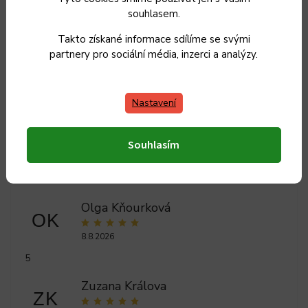
souhlasem.
Kategorie
:
Doplňky do kuchyně
Takto získané informace sdílíme se svými
Hmotnost
:
2 kg
partnery pro sociální média, inzerci a analýzy.
EAN
:
3477220012149
Nastavení
Souhlasím
Olga Kňourková
OK
8.8.2026
5
Zuzana Králova
ZK