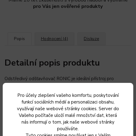
pro Vás jen ověřené produkty
Popis
Hodnocení (4)
Diskuze
Detailní popis produktu
Odstředivý odšťavňovač RONIC je ideální přístroj pro
odšťavňování tvdrdšího ovoce a zeleniny. Je určen jako
příslušenství pro roboty RONIC typů Ronic 20/25, Ronic
Pro účely zlepšení vašeho komfortu, poskytování
40, Ronic 50, Ronic 3000 a Ronic 5000.
funkcí sociálních médií a personalizaci obsahu,
využívají naše webové stránky cookies. Server do
Vašeho počítače uloží malé množství dat, která
Doplňkové parametry
nás informují o tom, jak naše webové stránky
používáte.
Tyto cookies smíme používat jen s Vaším