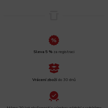
Sleva 5 %
za registraci
Vrácení zboží
do 30 dnů
Máme 20 let zkušeností s výrobou nádobí a vybíráme