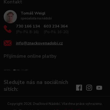
Kontakt
Tomáš Weigl
specialista na nádobí
730 166 134
603 234 364
(Po-Pá, 8-16)
(Po-Pá, 16-20)
info
@
znackovenadobi.cz
Přijímáme online platby
Sledujte nás na sociálních
sítích:
Copyright 2026
Značkové Nádobí
. Všechna práva vyhrazena.