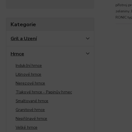
přístroj 
zeleniny. 
RONIC typ
Kategorie
Gril a Uzení
Hrnce
Indukční hrnce
Litinové hrnce
Nerezové hrnce
Tlakové hrnce - Papinův hrnec
Smaltované hrnce
Granitové hrnce
Nepřilnavé hrnce
Velké hrnce