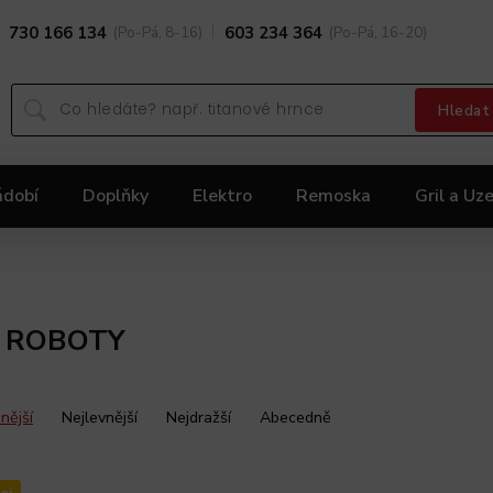
730 166 134
(Po-Pá, 8-16)
603 234 364
(Po-Pá, 16-20)
Hledat
ádobí
Doplňky
Elektro
Remoska
Gril a Uze
Dárky
Black Friday 2025
Akční nabídka KOLIMA
 ROBOTY
nější
Nejlevnější
Nejdražší
Abecedně