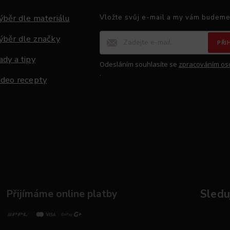
ýběr dle materiálu
Vložte svůj e-mail a my vám budeme
ýběr dle značky
PŘI
ady a tipy
Odesláním souhlasíte se
zpracováním os
.
ideo recepty
Přijímáme online platby
Sleduj