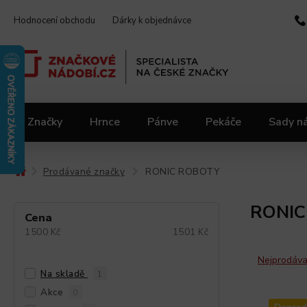
Hodnocení obchodu
Dárky k objednávce
Značky
Hrnce
Pánve
Pekáče
Sady n
Video kuchařka
Slevy 2.jakost
Materiály
Prodávané značky
RONIC ROBOTY
/
/
RONIC
Cena
1500
Kč
1501
Kč
Nejprodáva
Na skladě
1
Akce
0