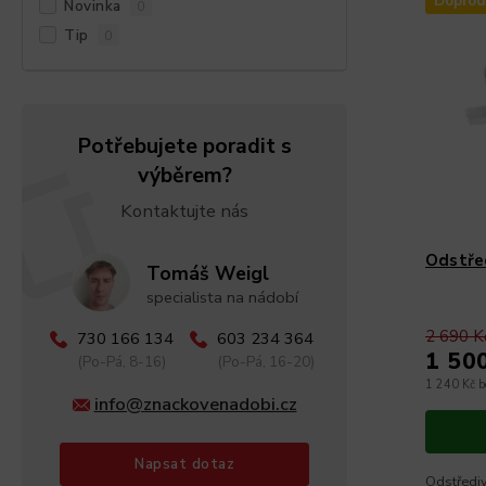
Doprod
Novinka
0
Tip
0
Potřebujete poradit s
výběrem?
Kontaktujte nás
Odstře
Tomáš Weigl
specialista na nádobí
2 690 K
730 166 134
603 234 364
1 50
(Po-Pá, 8-16)
(Po-Pá, 16-20)
1 240 Kč 
info@znackovenadobi.cz
Napsat dotaz
Odstřediv