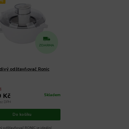
ej
ZDARMA
divý odšťavňovač Ronic
č
0 Kč
Skladem
bez DPH
Do košíku
ý odšťavňovač RONIC je ideální