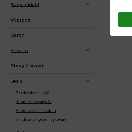
Sady nádobí
Výprodej
Dárky
Elektro
Slevy 2.jakost
Úklid
Bezdotykové koše
Robotické vysavače
Robotické čističe oken
Bezdrátové tyčové vysavače