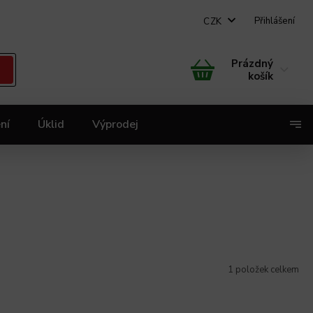
Přihlášení
CZK
Prázdný
košík
ní
Úklid
Výprodej
X
1
položek celkem