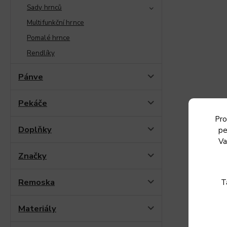
Sady hrnců
Multifunkční hrnce
Pomalé hrnce
Rendlíky
Pánve
Pekáče
Pro
Doplňky
pe
Va
Značky
Remoska
T
Materiály