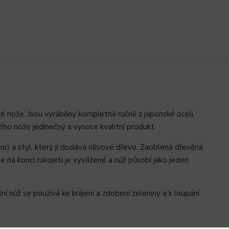
 nože. Jsou vyráběny kompletně ručně z japonské oceli.
dého nože jedinečný a vysoce kvalitní produkt.
ci a styl, který jí dodává olivové dřevo. Zaoblená dřevěná
e na konci rukojeti je vyvážené a nůž působí jako jeden
lní nůž se používá ke krájení a zdobení zeleniny a k loupání