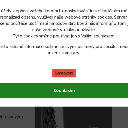
Forged
 účely zlepšení vašeho komfortu, poskytování funkcí sociálních méd
rsonalizaci obsahu, využívají naše webové stránky cookies. Server
šeho počítače uloží malé množství dat, která nás informují o tom, 
naše webové stránky používáte.
Tyto cookies smíme používat jen s Vaším souhlasem.
akto získané informace sdílíme se svými partnery pro sociální médi
inzerci a analýzy.
dování.
eti nožů
Nastavení
vaném použití.
vím saponátu.
Souhlasím
kud nůž zůstane
ohou se objevit
řít olivovým