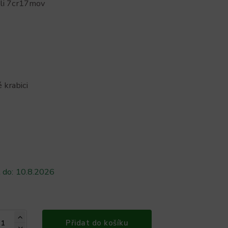
eli 7cr17mov
 krabici
 do:
10.8.2026
Přidat do košíku