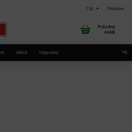
Přihlášení
CZK
Prázdný
košík
ní
Úklid
Výprodej
X