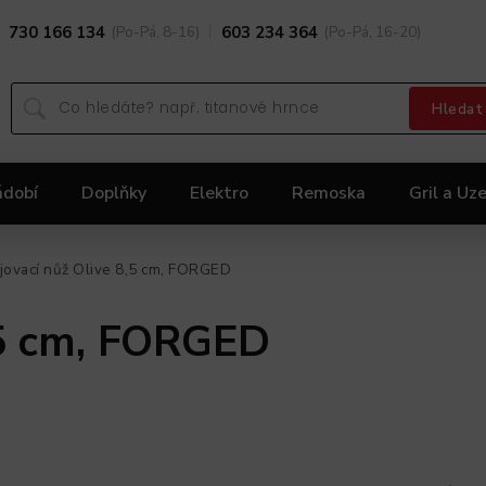
730 166 134
(Po-Pá, 8-16)
603 234 364
(Po-Pá, 16-20)
Hledat
ádobí
Doplňky
Elektro
Remoska
Gril a Uze
Dárky
Black Friday 2025
Akční nabídka KOLIMA
jovací nůž Olive 8,5 cm, FORGED
,5 cm, FORGED