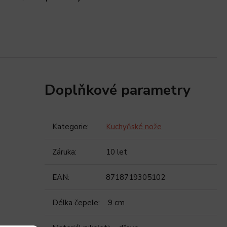
Doplňkové parametry
Kategorie
:
Kuchyňské nože
Záruka
:
10 let
EAN
:
8718719305102
Délka čepele
:
9 cm