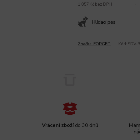
1 057 Kč bez DPH
Hlídací pes
Značka:
FORGED
Kód:
SDV-
Vrácení zboží
do 30 dnů
Máme
ná