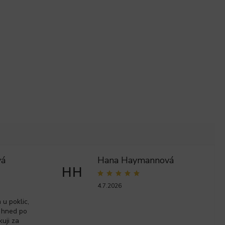
vá
Hana Haymannová
HH
4.7.2026
u poklic,
 hned po
kuji za