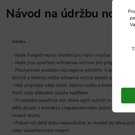
Návod na údržbu nožů 
Pro
pe
Va
Údržba
T
- Nože Forged nejsou vhodné pro mytí v myčce.
- Nože jsou opatřeny ochrannou vrstvou pro přepravu a skla
- Před prvním použitím nůž nejprve očistěte. V případě rukoj
Brutte a Intense může ochranná vrstva zmizet až po opako
- Nůž umývejte vždy ručně, teplou vodou a menším množst
Poté vždy důkladně osušte hadříkem.
- Po každém použití je nůž třeba opět vyčistit a osušit. Po
příliš dlouho v kontaktu s kapalinami nebo jinými látkami, m
rezavé skvrny.
- Pokud nůž delší dobu nepoužíváte, je vhodné jej lehce pot
nebo slunečnicovým olejem.