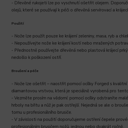
- Dřevěné rukojeti lze po vyschnutí ošetřit olejem. Doporuč
olejů, které se používají k péči o dřevěná servírovací a krájec
Použití
- Nože lze použít pouze ke krájení zeleniny, masa, ryb a chle
- Nepoužívejte nože ke krájení kostí nebo mražených potrav
- Přednostně používejte dřevěná nebo plastová krájecí prký
nedošlo k poškození ostří.
Broušení a péče
- Nože lze ošetřit – naostřit pomocí ocílky Forged s kvalitn
diamantovou vrstvou, která je speciálně vyrobená pro tento
- Vezměte prosím na vědomí: pomocí ocílky odstraníte malé
hrboly na břitu a nůž je pak ostřejší. Nejedná se ale o broušen
tomu u profesionálního brusiče.
- V závislosti na použití doporučujeme ostření čepele prové
profesionálním brusičem nožů, jednou nebo dvakrát ročně.