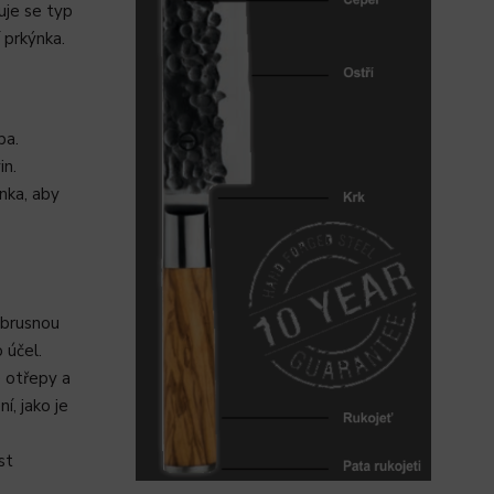
uje se typ
í prkýnka.
ba.
in.
nka, aby
í brusnou
 účel.
 otřepy a
í, jako je
st