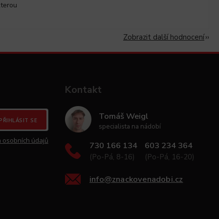
kterou
Zobrazit další hodnocení
Kontakt
Tomáš Weigl
PŘIHLÁSIT SE
specialista na nádobí
 osobních údajů
730 166 134
603 234 364
(Po-Pá, 8-16)
(Po-Pá, 16-20)
info
@
znackovenadobi.cz