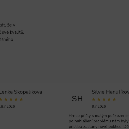
át, že v
své kvalitě.
běžného
Lenka Skopalikova
Silvie Hanulíko
SH
18.7.2026
9.7.2026
Hrnce přišly s malým poškozením 
po nahlášení problému nám byly
příslibu zaslány nové poklice. Dě