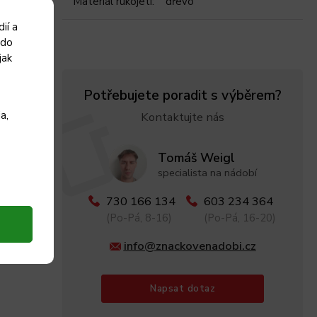
Materiál rukojeti
:
dřevo
ií a
 do
jak
Potřebujete poradit s výběrem?
a,
Kontaktujte nás
Tomáš Weigl
specialista na nádobí
730 166 134
603 234 364
(Po-Pá, 8-16)
(Po-Pá, 16-20)
info@znackovenadobi.cz
Napsat dotaz