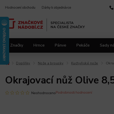
Hodnocení obchodu
Dárky k objednávce
Značky
Hrnce
Pánve
Pekáče
Sady n
Video kuchařka
Slevy 2.jakost
Materiály
Doplňky
Nože a brousky
Kuchyňské nože
Okra
/
/
/
/
Okrajovací nůž Olive 8
Podrobnosti hodnocení
Neohodnoceno