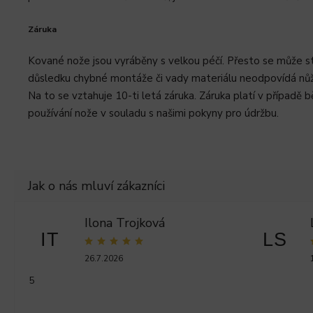
Záruka
Kované nože jsou vyráběny s velkou péčí. Přesto se může st
důsledku chybné montáže či vady materiálu neodpovídá nůž 
Na to se vztahuje 10-ti letá záruka. Záruka platí v případě 
používání nože v souladu s našimi pokyny pro údržbu.
Ilona Trojková
IT
LS
26.7.2026
5