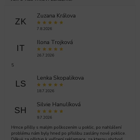
Zuzana Králova
ZK
7.8.2026
Ilona Trojková
IT
26.7.2026
5
Lenka Skopalikova
LS
18.7.2026
Silvie Hanulíková
SH
9.7.2026
Hrnce přišly s malým poškozením u poklic, po nahlášení
problému nám byly hned po příslibu zaslány nové poklice.
Děkuji za přístup k vyřízení reklamace, za kterou obchod