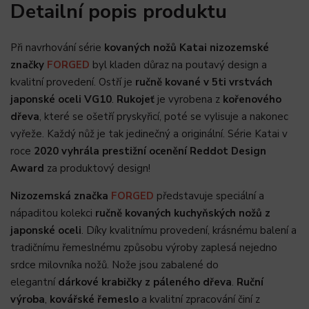
Detailní popis produktu
Při navrhování série
ko
vaných nožů Katai nizozemské
značky
FORGED
byl kladen důraz na poutavý design a
kvalitní provedení. Ostří je
ručně kované v 5ti vrstvách
japonské oceli VG10
.
Rukojeť
je vyrobena z
kořenového
dřeva
, které se ošetří pryskyřicí, poté se vylisuje a nakonec
vyřeže. Každý nůž je tak jedinečný a originální. Série Katai v
roce
2020 vyhrála prestižní ocenění Reddot Design
Award
za produktový design!
Nizozemská značka
FORGED
představuje speciální a
nápaditou kolekci
ručně kovaných kuchyňských nožů z
japonské oceli
. Díky kvalitnímu provedení, krásnému balení a
tradičnímu řemeslnému způsobu výroby zaplesá nejedno
srdce milovníka nožů. Nože jsou zabalené do
elegantní
dárkové krabičky z páleného dřeva
.
Ruční
výroba
,
kovářské řemeslo
a kvalitní zpracování činí z