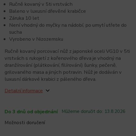
Ručně kovaný v 5ti vrstvách
Baleno v luxusní dřevěné krabičce
Záruka 10 let
Není vhodný do myčky na nádobí, po umytí utřete do
sucha
Vyrobeno v Nizozemsku
Ručně kovaný porcovací nůž z japonské oceli VG10 v 5ti
vrstvách s rukojetí z kořenového dřeva je vhodný na
dranžírování (plátkování, filírování) šunky, pečeně,
grilovaného masa a jiných potravin. Nůž je dodáván v
luxusní dárkové krabici z páleného dřeva.
Detailní informace
Do 3 dnů od objednání
Můžeme doručit do:
13.8.2026
Možnosti doručení