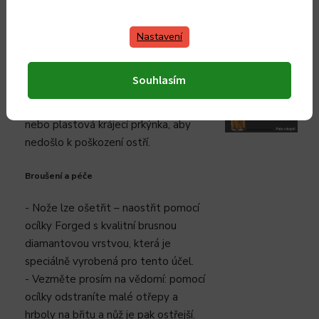
Použití
- Nože lze použít pouze ke krájení
Nastavení
zeleniny, masa, ryb a chleba.
- Nepoužívejte nože ke krájení kostí
Souhlasím
nebo mražených potravin.
- Přednostně používejte dřevěná
nebo plastová krájecí prkýnka, aby
nedošlo k poškození ostří.
Broušení a péče
- Nože lze ošetřit – naostřit pomocí
ocílky Forged s kvalitní brusnou
diamantovou vrstvou, která je
speciálně vyrobená pro tento účel.
- Vezměte prosím na vědomí: pomocí
ocílky odstraníte malé otřepy a
hrboly na břitu a nůž je pak ostřejší.