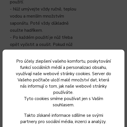
použití.
- Nůž umývejte vždy ručně, teplou
vodou a menším množstvím
saponátu. Poté vždy důkladně
osušte hadříkem.
- Po každém použití je nůž třeba
opět vyčistit a osušit. Pokud nůž
zůstane příliš dlouho v kontaktu s
kapalinami nebo jinými látkami,
Pro účely zlepšení vašeho komfortu, poskytování
mohou se objevit rezavé skvrny.
funkcí sociálních médií a personalizaci obsahu,
- Pokud nůž delší dobu nepoužíváte,
využívají naše webové stránky cookies. Server do
je vhodné jej lehce potřít olivovým
Vašeho počítače uloží malé množství dat, která
nás informují o tom, jak naše webové stránky
nebo slunečnicovým olejem.
používáte.
- Dřevěné rukojeti lze po vyschnutí
Tyto cookies smíme používat jen s Vaším
ošetřit olejem. Doporučuje se typ
souhlasem.
olejů, které se používají k péči o
dřevěná servírovací a krájecí prkýnka.
Takto získané informace sdílíme se svými
partnery pro sociální média, inzerci a analýzy.