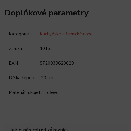
Doplňkové parametry
Kategorie
:
Kuchyňské a řeznické nože
Záruka
:
10 let
EAN
:
8720039620629
Délka čepele
:
20 cm
Materiál rukojeti
:
dřevo