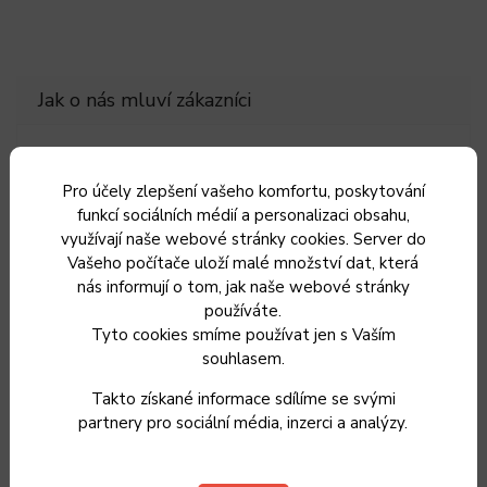
Ilona Trojková
IT
Pro účely zlepšení vašeho komfortu, poskytování
26.7.2026
funkcí sociálních médií a personalizaci obsahu,
využívají naše webové stránky cookies. Server do
5
Vašeho počítače uloží malé množství dat, která
Lenka Skopalikova
nás informují o tom, jak naše webové stránky
LS
používáte.
18.7.2026
Tyto cookies smíme používat jen s Vaším
souhlasem.
Silvie Hanulíková
SH
Takto získané informace sdílíme se svými
9.7.2026
partnery pro sociální média, inzerci a analýzy.
Hrnce přišly s malým poškozením u poklic, po nahlášení
problému nám byly hned po příslibu zaslány nové poklice.