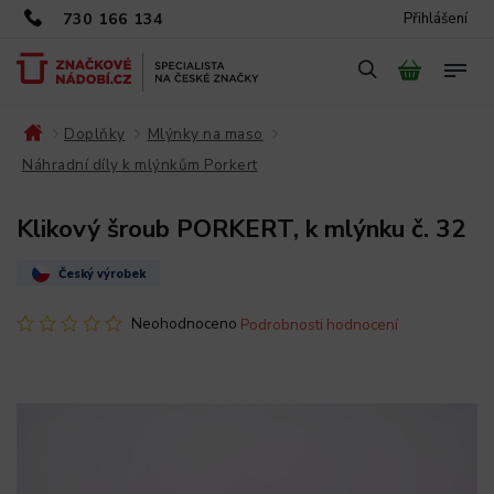
730 166 134
Přihlášení
Doplňky
Mlýnky na maso
/
/
/
Náhradní díly k mlýnkům Porkert
/
Klikový šroub PORKERT, k mlýnku č. 32
Český výrobek
Neohodnoceno
Podrobnosti hodnocení