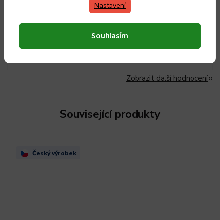
Děkuji za přístup k vyřízení reklamace, za kterou obchod
Nastavení
ani nemohl.
Hana Haymannová
Souhlasím
HH
4.7.2026
Zobrazit další hodnocení
Související produkty
Český výrobek