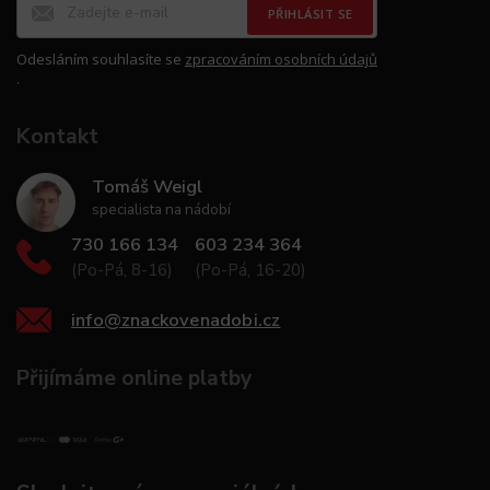
PŘIHLÁSIT SE
Odesláním souhlasíte se
zpracováním osobních údajů
.
Kontakt
Tomáš Weigl
specialista na nádobí
730 166 134
603 234 364
(Po-Pá, 8-16)
(Po-Pá, 16-20)
info
@
znackovenadobi.cz
Přijímáme online platby